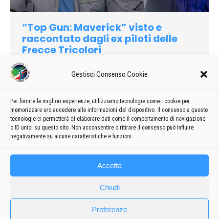
“Top Gun: Maverick” visto e
raccontato dagli ex piloti delle
Frecce Tricolori
2022
,
Curiosità
Di
admin8235
31 Ottobre 2022
Gestisci Consenso Cookie
Lascia un commento
I numeri di Top Gun: Maverick non mentono: il film ha colpito
nel segno il pubblico (e la critica) riportando in sala persone
Per fornire le migliori esperienze, utilizziamo tecnologie come i cookie per
memorizzare e/o accedere alle informazioni del dispositivo. Il consenso a queste
alla ricerca di un grande intrattenimento che valorizzasse al
tecnologie ci permetterà di elaborare dati come il comportamento di navigazione
meglio la forza della sala cinematografica.
o ID unici su questo sito. Non acconsentire o ritirare il consenso può influire
negativamente su alcune caratteristiche e funzioni.
Accetta
Chiudi
Preferenze