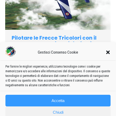
Pilotare le Frecce Tricolori con il
progetto dell’università di Udine
Curiosità
Di
admin8235
25 Marzo 2019
Lascia un commento
Gestisci Consenso Cookie
Calarsi nell’abitacolo e imparare a pilotare il velivolo delle
Frecce Tricolori. Un sogno che diventa realtà alla portata di
Per fornire le migliori esperienze, utilizziamo tecnologie come i cookie per
memorizzare e/o accedere alle informazioni del dispositivo. Il consenso a queste
qualunque computer domestico recente, sia esso Windows,
tecnologie ci permetterà di elaborare dati come il comportamento di navigazione
Mac o Linux…
o ID unici su questo sito. Non acconsentire o ritirare il consenso può influire
negativamente su alcune caratteristiche e funzioni.
Accetta
Chiudi