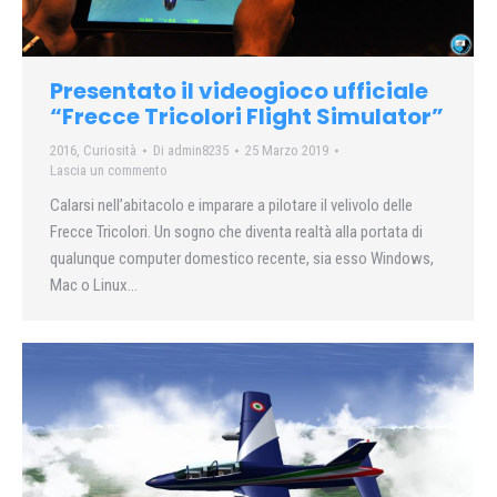
Presentato il videogioco ufficiale
“Frecce Tricolori Flight Simulator”
2016
,
Curiosità
Di
admin8235
25 Marzo 2019
Lascia un commento
Calarsi nell’abitacolo e imparare a pilotare il velivolo delle
Frecce Tricolori. Un sogno che diventa realtà alla portata di
qualunque computer domestico recente, sia esso Windows,
Mac o Linux…