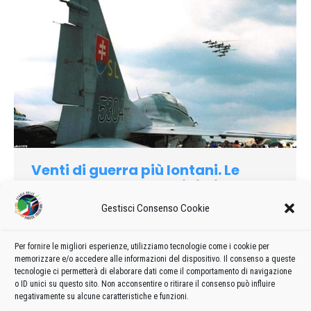
Venti di guerra più lontani. Le
Frecce tornano ad esibirsi
1999
Di
admin8235
Gestisci Consenso Cookie
22 Ottobre 2021
Lascia un commento
La Pattuglia acrobatica nazionale (Pan), le cosiddette
«Frecce Tricolori» è tornata ad esibirsi, in una manifestazione
Per fornire le migliori esperienze, utilizziamo tecnologie come i cookie per
memorizzare e/o accedere alle informazioni del dispositivo. Il consenso a queste
aerea a Bratislava, dopo la pausa invernale prolungata a causa
tecnologie ci permetterà di elaborare dati come il comportamento di navigazione
della guerra nei Balcani.
o ID unici su questo sito. Non acconsentire o ritirare il consenso può influire
negativamente su alcune caratteristiche e funzioni.