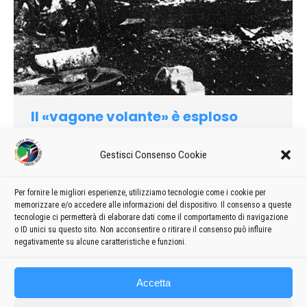
Il «vagone volante» è esploso
1970
Di
admin8235
14 Gennaio 2020
3 commenti
Gestisci Consenso Cookie
Un aereo C-119 dell’Aeronautica militare è precipitato
all’aeroporto, in fase di decollo, incendiandosi ed esplodendo.
Nello sciagura sono morti diciassette militari. Sembra che
Per fornire le migliori esperienze, utilizziamo tecnologie come i cookie per
memorizzare e/o accedere alle informazioni del dispositivo. Il consenso a queste
l’incidente sia stato causata da un’avaria a uno dei due
tecnologie ci permetterà di elaborare dati come il comportamento di navigazione
motori.
o ID unici su questo sito. Non acconsentire o ritirare il consenso può influire
negativamente su alcune caratteristiche e funzioni.
Accetta