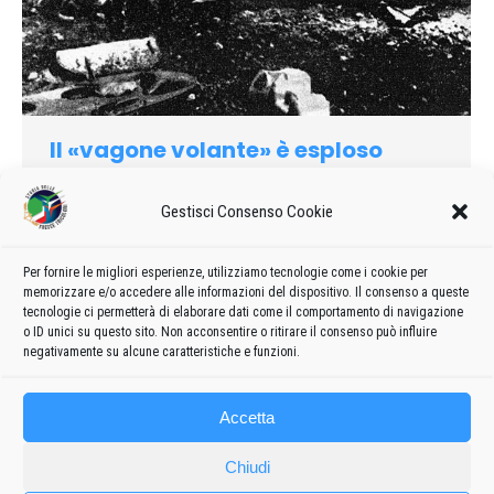
Il «vagone volante» è esploso
1970
Di
admin8235
14 Gennaio 2020
3 commenti
Gestisci Consenso Cookie
Un aereo C-119 dell’Aeronautica militare è precipitato
all’aeroporto, in fase di decollo, incendiandosi ed esplodendo.
Nello sciagura sono morti diciassette militari. Sembra che
Per fornire le migliori esperienze, utilizziamo tecnologie come i cookie per
memorizzare e/o accedere alle informazioni del dispositivo. Il consenso a queste
l’incidente sia stato causata da un’avaria a uno dei due
tecnologie ci permetterà di elaborare dati come il comportamento di navigazione
motori.
o ID unici su questo sito. Non acconsentire o ritirare il consenso può influire
negativamente su alcune caratteristiche e funzioni.
Accetta
Chiudi