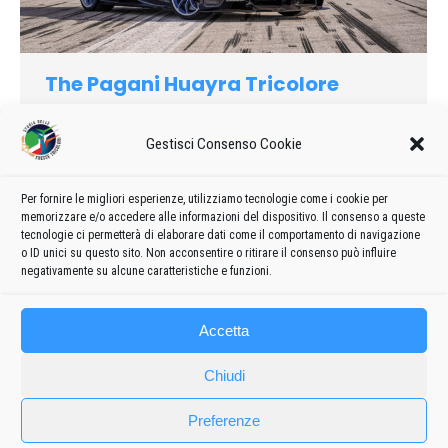
The Pagani Huayra Tricolore
2020
,
Curiosità
Di
admin8235
20 Dicembre 2020
Lascia un commento
Gestisci Consenso Cookie
In occasione del 60° anniversario delle Frecce Tricolori, Pagani
Automobili è lieta di presentare la Pagani Huayra Tricolore,
Per fornire le migliori esperienze, utilizziamo tecnologie come i cookie per
creata in soli tre esemplari e dedicata alla Pattuglia
memorizzare e/o accedere alle informazioni del dispositivo. Il consenso a queste
Acrobatica dell’Aeronautica Militare Italiana.
tecnologie ci permetterà di elaborare dati come il comportamento di navigazione
o ID unici su questo sito. Non acconsentire o ritirare il consenso può influire
negativamente su alcune caratteristiche e funzioni.
Accetta
Chiudi
Preferenze