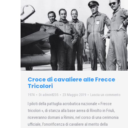
Croce di cavaliere alle Frecce
Tricolori
1974
Di
admin8235
23 Maggio 2019
Lascia un commento
I piloti della pattuglia acrobatica nazionale « Frecce
tricolori », di stanza alla base aerea di Rivolto in Friuli,
riceveranno domani a Rimini, nel corso di una cerimonia
ufficiale, l’onorificenza di cavaliere al merito della