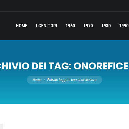
HOME
I GENITORI
1960
1970
1980
1990
HIVIO DEI TAG:
ONOREFIC
Tu sei qui:
Home
Entrate taggate con onoreficenza