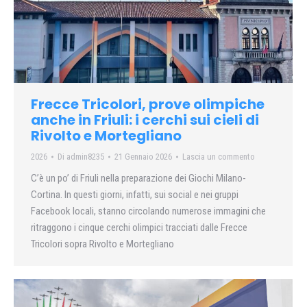
Frecce Tricolori, prove olimpiche
anche in Friuli: i cerchi sui cieli di
Rivolto e Mortegliano
2026
Di
admin8235
21 Gennaio 2026
Lascia un commento
C’è un po’ di Friuli nella preparazione dei Giochi Milano-
Cortina. In questi giorni, infatti, sui social e nei gruppi
Facebook locali, stanno circolando numerose immagini che
ritraggono i cinque cerchi olimpici tracciati dalle Frecce
Tricolori sopra Rivolto e Mortegliano