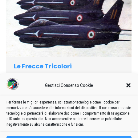
Le Frecce Tricolori
1977
Di
admin8235
19 Marzo 2019
2 commenti
Gestisci Consenso Cookie
Chi sono, come vivono, come si addestrano i piloti della
pattuglia acrobatica italiana, una delle più famose al mondo.
Per fornire le migliori esperienze, utilizziamo tecnologie come i cookie per
memorizzare e/o accedere alle informazioni del dispositivo. Il consenso a queste
tecnologie ci permetterà di elaborare dati come il comportamento di navigazione
o ID unici su questo sito. Non acconsentire o ritirare il consenso può influire
negativamente su alcune caratteristiche e funzioni.
←
1
2