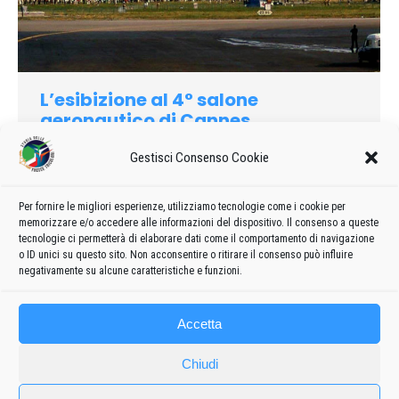
L’esibizione al 4° salone
aeronautico di Cannes
1966
Di
admin8235
14 Dicembre 2020
Lascia un commento
Gestisci Consenso Cookie
Ancora una volta le “Frecce Tricolori” esprimevano “l’alto
livello di addestramento attraverso una sequenza di manovre
Per fornire le migliori esperienze, utilizziamo tecnologie come i cookie per
verticali e orizzontali molto spettacolari, con stile, finezza e
memorizzare e/o accedere alle informazioni del dispositivo. Il consenso a queste
anche audacia” scriveva il quotidiano della Costa Azzurra.
tecnologie ci permetterà di elaborare dati come il comportamento di navigazione
o ID unici su questo sito. Non acconsentire o ritirare il consenso può influire
negativamente su alcune caratteristiche e funzioni.
Accetta
Chiudi