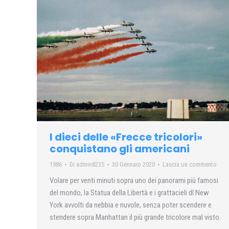
I dieci delle «Frecce tricolori»
conquistano gli americani
1986
Di
admin8235
30 Gennaio 2020
Lascia un commento
Volare per venti minuti sopra uno dei panorami più famosi
del mondo, la Statua della Libertà e i grattacieli dl New
York avvolti da nebbia e nuvole, senza poter scendere e
stendere sopra Manhattan il più grande tricolore mal visto.