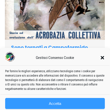
Sono tornati a Campoformido
1961
Di
admin8235
30 Settembre 2016
Lascia un commento
Gestisci Consenso Cookie
Una pista lunghissima su una spianata dove il verde di un
inverno da burletta contende vittoriosamente il terreno al più
Per fornire le migliori esperienze, utilizziamo tecnologie come i cookie per
tipico giallo dl stagione. una fila di brevi fabbricati e di
memorizzare e/o accedere alle informazioni del dispositivo. Il consenso a queste
baracche. Eccoci a Rivolto.
tecnologie ci permetterà di elaborare dati come il comportamento di navigazione
o ID unici su questo sito. Non acconsentire o ritirare il consenso può influire
negativamente su alcune caratteristiche e funzioni.
Accetta