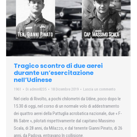
Tragico scontro di due aerei
durante un’esercitazione
nell’Udinese
1961
Di
admin8235
18 Dicembre 2019
Lascia un commento
Nel cielo di Rivolto, a pochi chilometri da Udine, poco dopo le
15.30 di oggi, nel corso di un normale volo di addestramento
dei quattro aerei della Pattuglia acrobatica nazionale, due « F-
86 Sabre », pilotati rispettivamente dal capitano Massimo
Scala, di 28 anni, da Milazzo, e dal tenente Gianni Pinato, di 26
anni, da Padova, entravano In collisione.