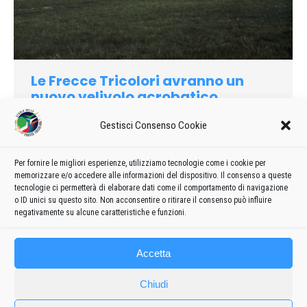
Le Frecce Tricolori avranno un
nuovo velivolo acrobatico
1981
Di
admin8235
9 Marzo 2020
Lascia un commento
Gestisci Consenso Cookie
Il Capo di Stato Maggiore dell’Aeronautica Militare generale
Bartolucci, ha annunciato che la Pattuglia Acrobatica
Per fornire le migliori esperienze, utilizziamo tecnologie come i cookie per
Nazionale volerà dal prossimo anno con ll nuovo aeroplano
memorizzare e/o accedere alle informazioni del dispositivo. Il consenso a queste
Macchi MB-339.
tecnologie ci permetterà di elaborare dati come il comportamento di navigazione
o ID unici su questo sito. Non acconsentire o ritirare il consenso può influire
negativamente su alcune caratteristiche e funzioni.
Accetta
Chiudi