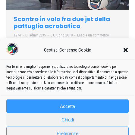
Scontro in volo fra due jet della
pattuglia acrobatica
1974
Di
admin8235
5 Giugno 2019
Lascia un commento
Due aerei della pattuglia acrobatica nazionale « Frecce
Gestisci Consenso Cookie
tricolori » si sono scontrati in volo poco dopo le 16 nel cielo di
Beano Codroipo, in provincia di Udine, precipitando al suolo. I
due piloti – il sottotenente Sandro Santilli, di 29 anni, di Osimo
Per fornire le migliori esperienze, utilizziamo tecnologie come i cookie per
memorizzare e/o accedere alle informazioni del dispositivo. Il consenso a queste
(Ancona) e il sottotenente Ivano Poffe, di 28, di
tecnologie ci permetterà di elaborare dati come il comportamento di navigazione
Boscochiesanova (Verona) – sono morti sul colpo.
o ID unici su questo sito. Non acconsentire o ritirare il consenso può influire
negativamente su alcune caratteristiche e funzioni.
Accetta
Chiudi
Preferenze