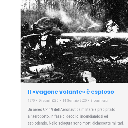
Il «vagone volante» è esploso
1970
Di
admin8235
14 Gennaio 2020
3 commenti
Un aereo C-119 dell’Aeronautica militare è precipitato
all’aeroporto, in fase di decollo, incendiandosi ed
esplodendo. Nello sciagura sono morti diciassette militari.