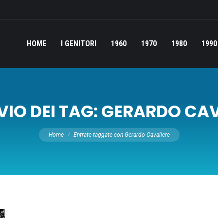
HOME
I GENITORI
1960
1970
1980
1990
IO DEI TAG:
GERARDO CAV
Tu sei qui:
Home
Entrate taggate con Gerardo Cavaliere