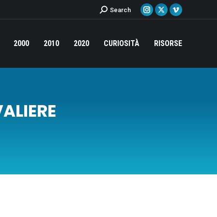
Cerca:
Search
Instagram
X
Vimeo
page
page
page
opens
opens
opens
2000
2010
2020
CURIOSITÀ
RISORSE
in
in
in
new
new
new
window
window
window
ALIERE