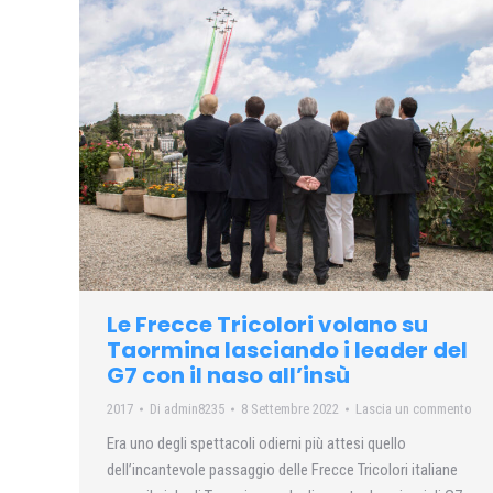
Le Frecce Tricolori volano su
Taormina lasciando i leader del
G7 con il naso all’insù
2017
Di
admin8235
8 Settembre 2022
Lascia un commento
Era uno degli spettacoli odierni più attesi quello
dell’incantevole passaggio delle Frecce Tricolori italiane