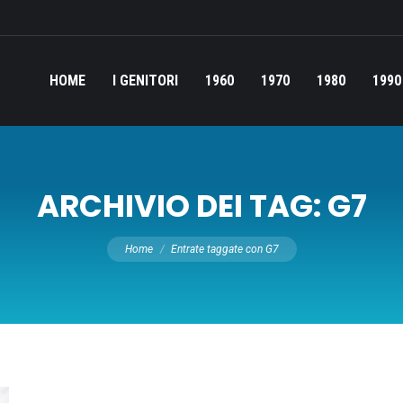
HOME
I GENITORI
1960
1970
1980
1990
ARCHIVIO DEI TAG:
G7
Tu sei qui:
Home
Entrate taggate con G7