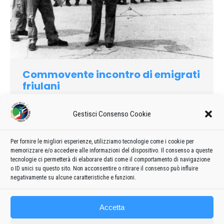
Commovente incontro di emigrati
friulani
1974
Di
admin8235
10 Giugno 2019
Lascia un commento
Gestisci Consenso Cookie
Non ci sembra azzardato affermare che, tra gli incontri degli
emigranti annualmente indetti dalla nostra istituzione, quello
del 1974 — tenutosi il 3 agosto a Codroipo e proseguito poi a
Per fornire le migliori esperienze, utilizziamo tecnologie come i cookie per
memorizzare e/o accedere alle informazioni del dispositivo. Il consenso a queste
Rivolto e a Passariano — ha avuto una riuscita che fa storia a
tecnologie ci permetterà di elaborare dati come il comportamento di navigazione
sé…
o ID unici su questo sito. Non acconsentire o ritirare il consenso può influire
negativamente su alcune caratteristiche e funzioni.
Accetta