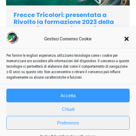
Frecce Tricolori: presentata a
Rivolto la formazione 2023 della
Pattuglia Acrobatica Nazionale
2023
Di
admin8235
20 Gennaio 2023
Lascia un commento
Gestisci Consenso Cookie
Venerdì 20 gennaio, presso lo storico hangar delle Frecce
Tricolori, si è svolta la tradizionale serata di presentazione
Per fornire le migliori esperienze, utilizziamo tecnologie come i cookie per
memorizzare e/o accedere alle informazioni del dispositivo. Il consenso a queste
della Formazione e del Poster della Pattuglia Acrobatica
tecnologie ci permetterà di elaborare dati come il comportamento di navigazione
Nazionale.
o ID unici su questo sito. Non acconsentire o ritirare il consenso può influire
negativamente su alcune caratteristiche e funzioni.
Accetta
Chiudi
Preferenze