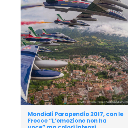
Mondiali Parapendio 2017, con le
Frecce “L’emozione non ha
voce” ma colori intensi