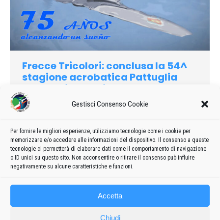
Frecce Tricolori: conclusa la 54^
stagione acrobatica Pattuglia
Acrobatica Nazionale
Gestisci Consenso Cookie
2014
Di
admin8235
6 Aprile 2022
Lascia un commento
Con l’ultima trasferta in Spagna, sull’aeroporto di Torrejon in
occasione dei festeggiamenti per il 75° Anniversario
Per fornire le migliori esperienze, utilizziamo tecnologie come i cookie per
memorizzare e/o accedere alle informazioni del dispositivo. Il consenso a queste
dell’Ejército del Aire, si è conclusa la 54^ stagione acrobatica
tecnologie ci permetterà di elaborare dati come il comportamento di navigazione
delle Frecce Tricolori
o ID unici su questo sito. Non acconsentire o ritirare il consenso può influire
negativamente su alcune caratteristiche e funzioni.
Accetta
Chiudi