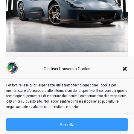
La supercar italiana che omaggia
le Frecce Tricolori
Gestisci Consenso Cookie
2020
,
Curiosità
Di
admin8235
13 Novembre 2020
Lascia un commento
Per fornire le migliori esperienze, utilizziamo tecnologie come i cookie per
memorizzare e/o accedere alle informazioni del dispositivo. Il consenso a queste
Garage Italia rinfresca il look della Dallara Stradale
tecnologie ci permetterà di elaborare dati come il comportamento di navigazione
trasformandola in un omaggio ai 60 anni delle Frecce Tricolori.
o ID unici su questo sito. Non acconsentire o ritirare il consenso può influire
negativamente su alcune caratteristiche e funzioni.
Accetta