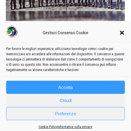
Calendario delle manifestazioni e
Gestisci Consenso Cookie
formazione del 1966
1966
Di
admin8235
12 Giugno 2020
1 commento
Per fornire le migliori esperienze, utilizziamo tecnologie come i cookie per
memorizzare e/o accedere alle informazioni del dispositivo. Il consenso a queste
Formazione e calendario 1966 delle manifestazioni delle
tecnologie ci permetterà di elaborare dati come il comportamento di navigazione
Frecce Tricolori
o ID unici su questo sito. Non acconsentire o ritirare il consenso può influire
negativamente su alcune caratteristiche e funzioni.
Accetta
Chiudi
Preferenze
Cookie Policy
Informativa sulla privacy
Frecce