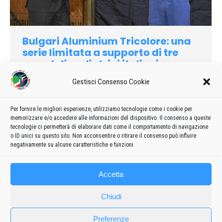
Bulgari Aluminium Tricolore: una
serie limitata a supporto di tre
ospedali pediatrici italiani
2020
,
Curiosità
Di
admin8235
3 Giugno 2024
Gestisci Consenso Cookie
Lascia un commento
Rilanciato quest’anno, l’Aluminium di Bulgari diventa parte di
Per fornire le migliori esperienze, utilizziamo tecnologie come i cookie per
un’iniziativa filantropica frutto della collaborazione tra il brand
memorizzare e/o accedere alle informazioni del dispositivo. Il consenso a queste
e l’Aeronautica Militare
tecnologie ci permetterà di elaborare dati come il comportamento di navigazione
o ID unici su questo sito. Non acconsentire o ritirare il consenso può influire
negativamente su alcune caratteristiche e funzioni.
Accetta
Chiudi
Preferenze