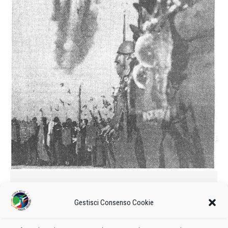
In città gli Arditi della Grande
guerra
Gestisci Consenso Cookie
1970
Di
admin8235
27 Marzo 2024
1 commento