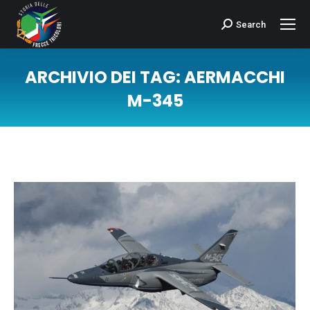
Search
Cerca:
ARCHIVIO DEI TAG:
AERMACCHI
M-345
Tu sei qui: