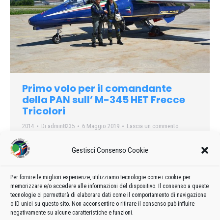
Primo volo per il comandante
della PAN sull’ M-345 HET Frecce
Tricolori
2014
Di
admin8235
6 Maggio 2019
Lascia un commento
Il 3 luglio scorso, presso il sito produttivo di Alenia Aermacchi
Gestisci Consenso Cookie
a Venegono Superiore (Varese), il Comandante della PAN,
Magg. Pil. Jan Slangen, ha effettuato il suo primo volo sul
dimostratore avionico M-345 HET (High Efficiency Trainer) di
Per fornire le migliori esperienze, utilizziamo tecnologie come i cookie per
memorizzare e/o accedere alle informazioni del dispositivo. Il consenso a queste
Alenia Aermacchi con la livrea della Pattuglia Acrobatica
tecnologie ci permetterà di elaborare dati come il comportamento di navigazione
Italiana, le famose Frecce Tricolori…
o ID unici su questo sito. Non acconsentire o ritirare il consenso può influire
negativamente su alcune caratteristiche e funzioni.