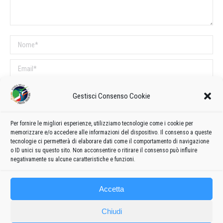
Nome *
Email *
Sito web
Gestisci Consenso Cookie
COMMENTI SUL POST
Per fornire le migliori esperienze, utilizziamo tecnologie come i cookie per
memorizzare e/o accedere alle informazioni del dispositivo. Il consenso a queste
Questo sito utilizza Akismet per ridurre lo spam.
Scopri come vengono
tecnologie ci permetterà di elaborare dati come il comportamento di navigazione
o ID unici su questo sito. Non acconsentire o ritirare il consenso può influire
elaborati i dati derivati dai commenti
.
negativamente su alcune caratteristiche e funzioni.
Accetta
Chiudi