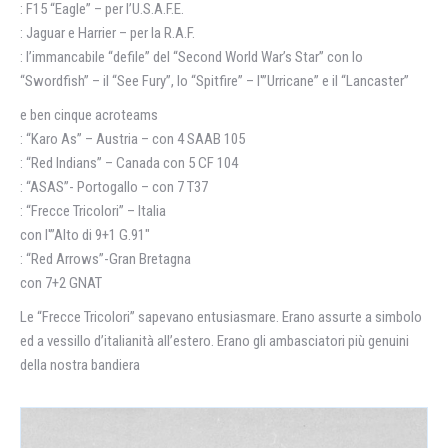
: F15 “Eagle” – per l’U.S.A.F.E.
: Jaguar e Harrier – per la R.A.F.
: l’immancabile “defile” del “Second World War’s Star” con lo
“Swordfish” – il “See Fury”, lo “Spitfire” – l'”Urricane” e il “Lancaster”
e ben cinque acroteams
: “Karo As” – Austria – con 4 SAAB 105
: “Red Indians” – Canada con 5 CF 104
: “ASAS”- Portogallo – con 7 T37
: “Frecce Tricolori” – Italia
con l'”Alto di 9+1 G.91″
: “Red Arrows”-Gran Bretagna
con 7+2 GNAT
Le “Frecce Tricolori” sapevano entusiasmare. Erano assurte a simbolo
ed a vessillo d’italianità all’estero. Erano gli ambasciatori più genuini
della nostra bandiera