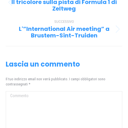
tra
Il tricolore sulla pista di Formula 1 di
Post
i
Zeltweg
precedente:
post
SUCCESSIVO
L'”International Air meeting” a
Prossimo
Brustem-Sint-Truiden
post:
Lascia un commento
Il tuo indirizzo email non verrà pubblicato. I campi obbligatori sono
contrassegnati
*
Commento