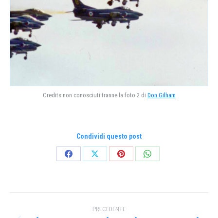
Credits non conosciuti tranne la foto 2 di
Don Gilham
Condividi questo post
Condividi
Condividi
Condividi
Condividi
su
su
su
su
Facebook
X
Pinterest
WhatsApp
Naviga
PRECEDENTE