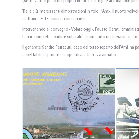
(sette volte il peso del proprio corpo nelle figure acrobatiche più
Tra le più Interessanti dimostrazioni in volo, l’Amx, il nuovo veli
d’attacco F-18, con i colori canadesi.
Intervenendo al convegno «Volare oggi», Fausto Carati, amministrato
hanno concrete ricadute sul civile) il comparto rischierà un «gap
Il generate Sandro Ferracuti, capo del terzo reparto dell’Ami, ha par
accettabile di prontezza operative alla forza armata».