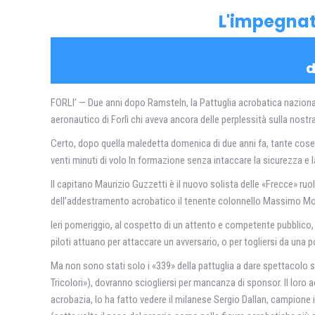
L'impegnati
d
FORLI’ — Due anni dopo Ramsteln, la Pattuglia acrobatica nazionale
aeronautico di Forlì chi aveva ancora delle perplessità sulla nostr
Certo, dopo quella maledetta domenica di due anni fa, tante cose a
venti minuti di volo In formazione senza intaccare la sicurezza e la
Il capitano Maurizio Guzzetti è il nuovo solista delle «Frecce» r
dell’addestramento acrobatico il tenente colonnello Massimo Montan
Ieri pomeriggio, al cospetto di un attento e competente pubblico, l
piloti attuano per attaccare un avversario, o per togliersi da una 
Ma non sono stati solo i «339» della pattuglia a dare spettacolo su
Tricolori»), dovranno sciogliersi per mancanza di sponsor. Il loro aer
acrobazia, lo ha fatto vedere il milanese Sergio Dallan, campione it