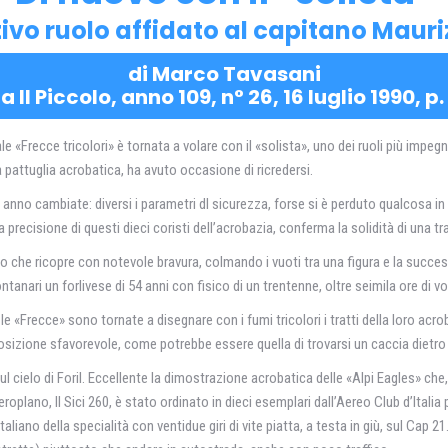
vo ruolo affidato al capitano Mauri
di Marco Tavasani
a Il Piccolo, anno 109, n° 26, 16 luglio 1990, p.
 «Frecce tricolori» è tornata a volare con il «solista», uno dei ruoli più impeg
a pattuglia acrobatica, ha avuto occasione di ricredersi.
nno cambiate: diversi i parametri dl sicurezza, forse si è perduto qualcosa in
 precisione di questi dieci coristi dell’acrobazia, conferma la solidità di una t
uolo che ricopre con notevole bravura, colmando i vuoti tra una figura e la suc
ari un forlivese di 54 anni con fisico di un trentenne, oltre seimila ore di vol
e «Frecce» sono tornate a disegnare con i fumi tricolori i tratti della loro acro
posizione sfavorevole, come potrebbe essere quella di trovarsi un caccia dietro a
l cielo di Foril. Eccellente la dimostrazione acrobatica delle «Alpi Eagles» che,
oplano, Il Sici 260, è stato ordinato in dieci esemplari dall’Aereo Club d’Italia pe
aliano della specialità con ventidue giri di vite piatta, a testa in giù, sul Cap