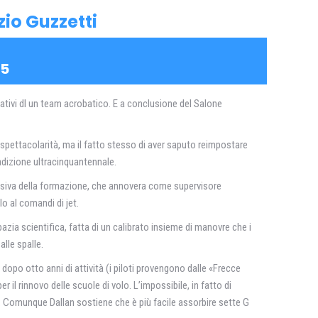
zio Guzzetti
 5
nativi dl un team acrobatico. E a conclusione del Salone
 spettacolarità, ma il fatto stesso di aver saputo reimpostare
radizione ultracinquantennale.
cessiva della formazione, che annovera come supervisore
o al comandi di jet.
bazia scientifica, fatta di un calibrato insieme di manovre che i
lle spalle.
 dopo otto anni di attività (i piloti provengono dalle «Frecce
r il rinnovo delle scuole di volo. L’impossibile, in fatto di
 21. Comunque Dallan sostiene che è più facile assorbire sette G