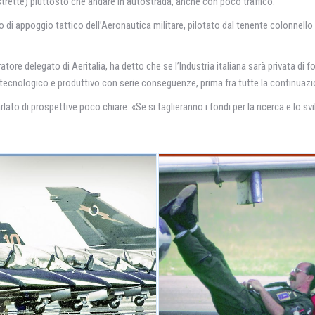
 strette) piuttosto che andare in autostrada, anche con poco traffico.
volo di appoggio tattico dell’Aeronautica militare, pilotato dal tenente colonnel
re delegato di Aeritalia, ha detto che se l’Industria italiana sarà privata di f
» tecnologico e produttivo con serie conseguenze, prima fra tutte la continuazi
lato di prospettive poco chiare: «Se si taglieranno i fondi per la ricerca e lo sv