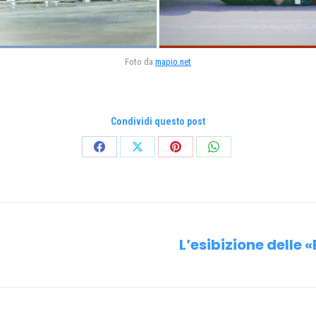
Foto da
mapio.net
Condividi questo post
Condividi
Condividi
Condividi
Condividi
su
su
su
su
Facebook
X
Pinterest
WhatsApp
L’esibizione delle 
Prossimo
post: