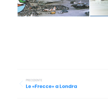
Naviga
tra
PRECEDENTE
Le «Frecce» a Londra
Post
i
precedente:
post