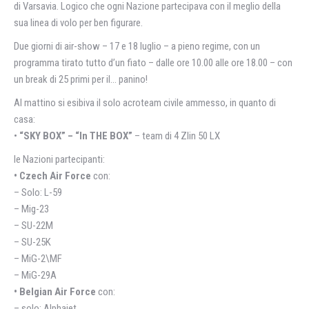
di Varsavia. Logico che ogni Nazione partecipava con il meglio della
sua linea di volo per ben figurare.
Due giorni di air-show – 17 e 18 luglio – a pieno regime, con un
programma tirato tutto d’un fiato – dalle ore 10.00 alle ore 18.00 – con
un break di 25 primi per il… panino!
Al mattino si esibiva il solo acroteam civile ammesso, in quanto di
casa:
•
“SKY BOX” – “In THE BOX”
– team di 4 Zlin 50 LX
le Nazioni partecipanti:
• Czech Air Force
con:
– Solo: L-59
– Mig-23
– SU-22M
– SU-25K
– MiG-2\MF
– MiG-29A
• Belgian Air Force
con:
– solo: Alphajet