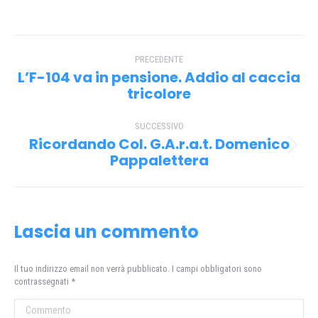
su
su
su
su
Facebook
X
Pinterest
WhatsApp
Naviga
PRECEDENTE
tra
L’F-104 va in pensione. Addio al caccia
Post
i
tricolore
precedente:
post
SUCCESSIVO
Ricordando Col. G.A.r.a.t. Domenico
Prossimo
Pappalettera
post:
Lascia un commento
Il tuo indirizzo email non verrà pubblicato. I campi obbligatori sono
contrassegnati
*
Commento