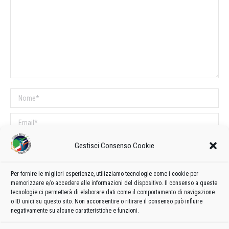
Nome *
Email *
Sito web
Gestisci Consenso Cookie
Per fornire le migliori esperienze, utilizziamo tecnologie come i cookie per
COMMENTI SUL POST
memorizzare e/o accedere alle informazioni del dispositivo. Il consenso a queste
tecnologie ci permetterà di elaborare dati come il comportamento di navigazione
Questo sito utilizza Akismet per ridurre lo spam.
Scopri come vengono
o ID unici su questo sito. Non acconsentire o ritirare il consenso può influire
elaborati i dati derivati dai commenti
.
negativamente su alcune caratteristiche e funzioni.