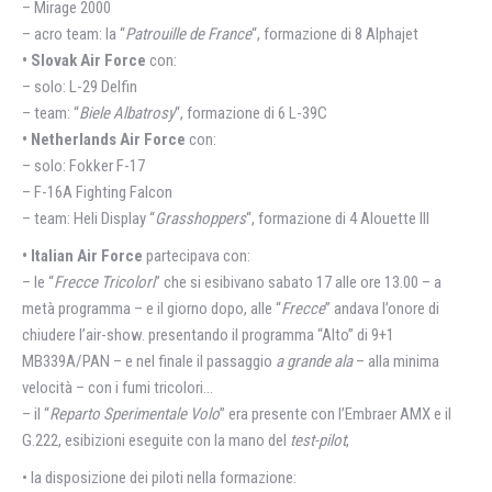
– Mirage 2000
– acro team: la “
Patrouille de France
“, formazione di 8 Alphajet
• Slovak Air Force
con:
– solo: L-29 Delfin
– team: “
Biele Albatrosy
“, formazione di 6 L-39C
• Netherlands Air Force
con:
– solo: Fokker F-17
– F-16A Fighting Falcon
– team: Heli Display “
Grasshoppers
“, formazione di 4 Alouette III
• Italian Air Force
partecipava con:
– le “
Frecce Tricolori
” che si esibivano sabato 17 alle ore 13.00 – a
metà programma – e il giorno dopo, alle “
Frecce
” andava l’onore di
chiudere l’air-show. presentando il programma “Alto” di 9+1
MB339A/PAN – e nel finale il passaggio
a grande ala
– alla minima
velocità – con i fumi tricolori…
– il “
Reparto Sperimentale Volo
” era presente con l’Embraer AMX e il
G.222, esibizioni eseguite con la mano del
test-pilot
,
• la disposizione dei piloti nella formazione: