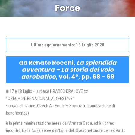
Force
Ultimo aggiornamento: 13 Luglio 2020
da Renato Rocchi,
La splendida
avventura – La storia del volo
acrobatico
, vol. 4°, pp. 68 – 69
■ 17 e 18 luglio – airbase HRADEC KRALOVE cz
“CZECH INTERNATIONAL AIR FEST ’93”
• organizzazione: Czech Air Force – Zborov (organizzazione di
beneficenza)
è la prima manifestazione aerea dell’Armata Ceca, ed è il primo
incontro tra le forze aeree dell’Est e dell’Ovest nel cuore dell’ex Patto