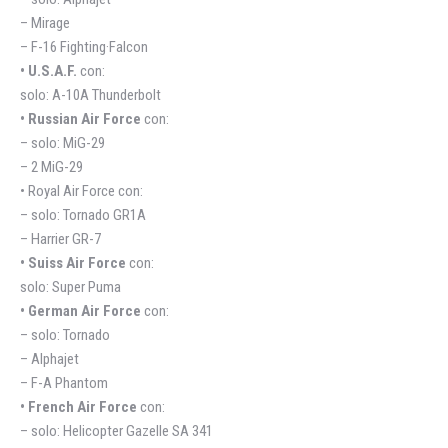
– Mirage
– F-16 Fighting·Falcon
• U.S.A.F.
con:
solo: A-10A Thunderbolt
• Russian Air Force
con:
– solo: MiG-29
– 2 MiG-29
• Royal Air Force con:
– solo: Tornado GR1A
– Harrier GR-7
• Suiss Air Force
con:
solo: Super Puma
• German Air Force
con:
– solo: Tornado
– Alphajet
– F-A Phantom
• French Air Force
con:
– solo: Helicopter Gazelle SA 341