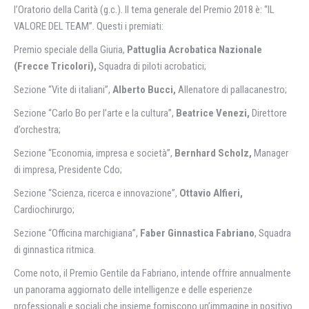
l’Oratorio della Carità (g.c.). Il tema generale del Premio 2018 è: “IL
VALORE DEL TEAM”. Questi i premiati:
Premio speciale della Giuria,
Pattuglia Acrobatica Nazionale
(Frecce Tricolori
),
Squadra di piloti acrobatici;
Sezione “Vite di italiani”,
Alberto Bucci,
Allenatore di pallacanestro;
Sezione “Carlo Bo per l’arte e la cultura”,
Beatrice Venezi,
Direttore
d’orchestra;
Sezione “Economia, impresa e società”,
Bernhard Scholz,
Manager
di impresa, Presidente Cdo;
Sezione “Scienza, ricerca e innovazione”,
Ottavio Alfieri,
Cardiochirurgo;
Sezione “Officina marchigiana”,
Faber Ginnastica Fabriano
, Squadra
di ginnastica ritmica.
Come noto, il Premio Gentile da Fabriano, intende offrire annualmente
un panorama aggiornato delle intelligenze e delle esperienze
professionali e sociali che insieme forniscono un’immagine in positivo