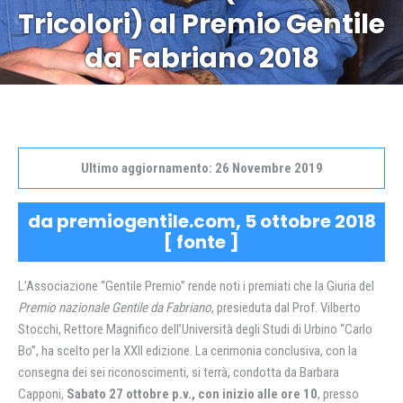
Tu sei qui:
Tricolori) al Premio Gentile
da Fabriano 2018
Ultimo aggiornamento: 26 Novembre 2019
da premiogentile.com, 5 ottobre 2018
[
fonte
]
L’Associazione “Gentile Premio” rende noti i premiati che la Giuria del
Premio nazionale Gentile da Fabriano
, presieduta dal Prof. Vilberto
Stocchi, Rettore Magnifico dell’Università degli Studi di Urbino “Carlo
Bo”, ha scelto per la XXII edizione. La cerimonia conclusiva, con la
consegna dei sei riconoscimenti, si terrà, condotta da Barbara
Capponi,
Sabato 27 ottobre p.v., con inizio alle ore 10
, presso