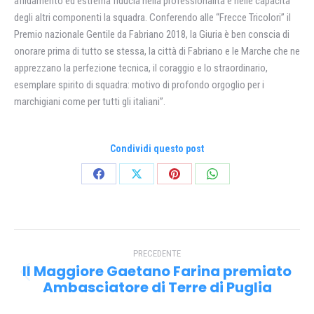
affidamento ed estrema fiducia nella professionalità e nelle capacità
degli altri componenti la squadra. Conferendo alle “Frecce Tricolori” il
Premio nazionale Gentile da Fabriano 2018, la Giuria è ben conscia di
onorare prima di tutto se stessa, la città di Fabriano e le Marche che ne
apprezzano la perfezione tecnica, il coraggio e lo straordinario,
esemplare spirito di squadra: motivo di profondo orgoglio per i
marchigiani come per tutti gli italiani”.
Condividi questo post
Condividi
Condividi
Condividi
Condividi
su
su
su
su
Facebook
X
Pinterest
WhatsApp
Naviga
PRECEDENTE
tra
Il Maggiore Gaetano Farina premiato
Post
i
Ambasciatore di Terre di Puglia
precedente: