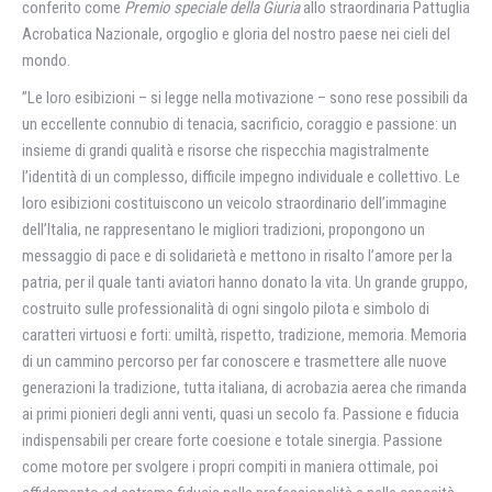
conferito come
Premio speciale della Giuria
allo straordinaria Pattuglia
Acrobatica Nazionale, orgoglio e gloria del nostro paese nei cieli del
mondo.
”Le loro esibizioni – si legge nella motivazione – sono rese possibili da
un eccellente connubio di tenacia, sacrificio, coraggio e passione: un
insieme di grandi qualità e risorse che rispecchia magistralmente
l’identità di un complesso, difficile impegno individuale e collettivo. Le
loro esibizioni costituiscono un veicolo straordinario dell’immagine
dell’Italia, ne rappresentano le migliori tradizioni, propongono un
messaggio di pace e di solidarietà e mettono in risalto l’amore per la
patria, per il quale tanti aviatori hanno donato la vita. Un grande gruppo,
costruito sulle professionalità di ogni singolo pilota e simbolo di
caratteri virtuosi e forti: umiltà, rispetto, tradizione, memoria. Memoria
di un cammino percorso per far conoscere e trasmettere alle nuove
generazioni la tradizione, tutta italiana, di acrobazia aerea che rimanda
ai primi pionieri degli anni venti, quasi un secolo fa. Passione e fiducia
indispensabili per creare forte coesione e totale sinergia. Passione
come motore per svolgere i propri compiti in maniera ottimale, poi