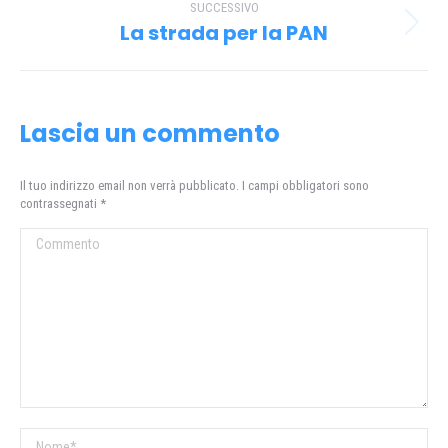
post
SUCCESSIVO
La strada per la PAN
Prossimo
post:
Lascia un commento
Il tuo indirizzo email non verrà pubblicato. I campi obbligatori sono
contrassegnati
*
Commento
Nome *