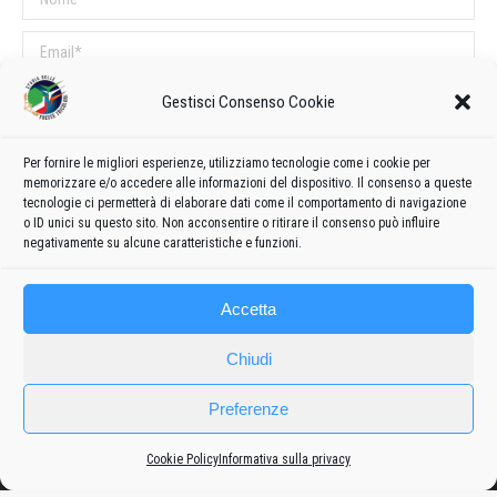
Email *
Sito web
Gestisci Consenso Cookie
Per fornire le migliori esperienze, utilizziamo tecnologie come i cookie per
COMMENTI SUL POST
memorizzare e/o accedere alle informazioni del dispositivo. Il consenso a queste
tecnologie ci permetterà di elaborare dati come il comportamento di navigazione
Questo sito utilizza Akismet per ridurre lo spam.
Scopri come vengono
o ID unici su questo sito. Non acconsentire o ritirare il consenso può influire
elaborati i dati derivati dai commenti
.
negativamente su alcune caratteristiche e funzioni.
Accetta
Chiudi
Preferenze
Cookie Policy
Informativa sulla privacy
Frecce
Privacy policy
-
Cookie policy