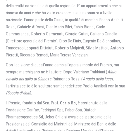
della realtà nazionale e di quella regionale. E’ un appuntamento che si
rinnova da anni e che ha visto crescere la sua risonanza a livello
nazionale. Fanno parte della Giuria, in qualità di membri: Enrico Agabiti
Rosei, Gabriele Alfonsi, Gian Mario Bilei, Fabio Biondi, Carlo
Cammoranesi, Roberto Carmenati, Giorgio Cutini, Galliano Crinella
(Direttore generale del Premio), Eros De Finis, Eugenio De Signoribus,
Francesco Leopardi Dittaiuti, Roberto Malpiedi, Silvia Mattioli, Antonio
Pieretti, Riccardo Remedi, Maria Teresa Veneziani.
Con l’edizione di quest’anno cambia l’opera simbolo del Premio, ma
sempre marchigiano ne è l’autore. Dopo Valeriano Trubbiani (
Alato
cavallo del gallo di Giano
) e Raimondo Rossi (
Angelo della luce
),
l’artista scelto è lo scultore sambenedettese Paolo Annibali con la sua
Piccola divinità
.
Il Premio, fondato dal Sen. Prof.
Carlo Bo,
è sostenuto dalla
Fondazione Carifac, Fedrigoni Spa, Faber Spa, Diatech
Pharmacogenetics Srl, Ueber Srl, e si avvale del patrocinio della
Presidenza del Consiglio dei Ministri, del Ministero dei Beni e delle