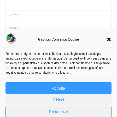
Nome *
Email *
Sito web
Gestisci Consenso Cookie
Per fornire le migliori esperienze, utilizziamo tecnologie come i cookie per
COMMENTI SUL POST
memorizzare e/o accedere alle informazioni del dispositivo. Il consenso a queste
tecnologie ci permetterà di elaborare dati come il comportamento di navigazione
Questo sito utilizza Akismet per ridurre lo spam.
Scopri come vengono
o ID unici su questo sito. Non acconsentire o ritirare il consenso può influire
elaborati i dati derivati dai commenti
.
negativamente su alcune caratteristiche e funzioni.
Accetta
Chiudi
Preferenze