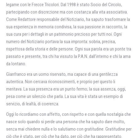
legame con le Frecce Tricolori. Dal 1998 è stato Socio del Circolo,
partecipando con discrezione ma con costanza alla vita associativa.
Come Redattore responsabile del Notiziario, ha saputo trasformare la
sua esperienza in memoria condivisa, la sua passione in racconto, la
sua cura per i dettagli in un patrimonio prezioso per tutti noi. Ogni
numero del Notiziario portava la sua impronta: sobria, precisa,
rispettosa della storia e delle persone. Ogni sua parola era un ponte tra
passato e presente, tra chi ha vissuto la P.A.N. dall’interno e chi la ama
da lontano.
Gianfranco era un uomo riservato, ma capace di una gentilezza
autentica. Non cercava riconoscimenti, e proprio per questo li
meritava. La sua presenza era un punto fermo; la sua assenza, oggi,
pesa come un silenzio che parla. La sua vita è stata un esempio di
servizio, di lealtà, di coerenza.
Oggi lo ricordiamo con affetto, con rispetto e con quella nostalgia che
nasce solo quando si perde una persona che ha saputo dare molto,
senza mai chiedere nulla e lo salutiamo con gratitudine. Gratitudine per
ciò che è stato, per ciò che ha dato, per ciò che ha rappresentato.