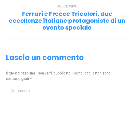
post
SUCCESSIVO
Ferrari e Frecce Tricolori, due
eccellenze italiane protagoniste di un
Prossimo
evento speciale
post:
Lascia un commento
Il tuo indirizzo email non verrà pubblicato. I campi obbligatori sono
contrassegnati
*
Commento