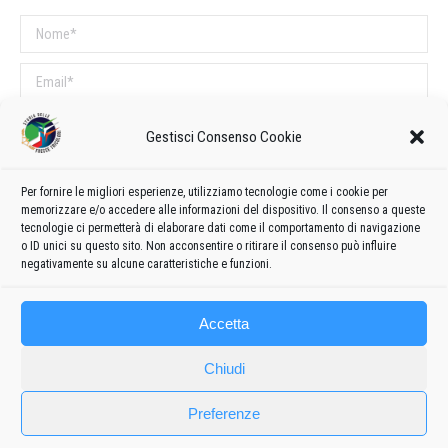
Nome *
Email *
Sito web
Gestisci Consenso Cookie
COMMENTI SUL POST
Per fornire le migliori esperienze, utilizziamo tecnologie come i cookie per
memorizzare e/o accedere alle informazioni del dispositivo. Il consenso a queste
Questo sito utilizza Akismet per ridurre lo spam.
Scopri come vengono
tecnologie ci permetterà di elaborare dati come il comportamento di navigazione
o ID unici su questo sito. Non acconsentire o ritirare il consenso può influire
elaborati i dati derivati dai commenti
.
negativamente su alcune caratteristiche e funzioni.
Accetta
Chiudi
Preferenze