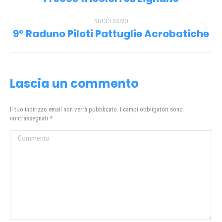
i
precedente:
SUCCESSIVO
post
9° Raduno Piloti Pattuglie Acrobatiche
Prossimo
post:
Lascia un commento
Il tuo indirizzo email non verrà pubblicato. I campi obbligatori sono
contrassegnati
*
Commento