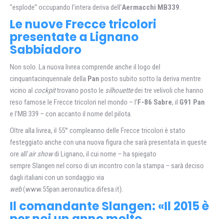
“esplode” occupando l’intera deriva dell’
Aermacchi MB339
.
Le nuove Frecce tricolori
presentate a Lignano
Sabbiadoro
Non solo. La nuova livrea comprende anche il logo del
cinquantacinquennale della
Pan
posto subito sotto la deriva mentre
vicino al
cockpit
trovano posto le
silhouette
dei tre velivoli che hanno
reso famose le Frecce tricolori nel mondo – l’
F-86 Sabre
, il
G91 Pan
e l’MB 339 – con accanto il nome del pilota.
Oltre alla livrea, il 55° compleanno delle Frecce tricolori è stato
festeggiato anche con una nuova figura che sarà presentata in queste
ore all’
air show
di Lignano, il cui nome – ha spiegato
sempre Slangen nel corso di un incontro con la stampa – sarà deciso
dagli italiani con un sondaggio via
web
(www.55pan.aeronautica.difesa.it).
Il comandante Slangen: «Il 2015 è
per noi un anno molto