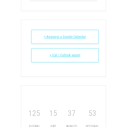
+ Aggiungi a Google Calendar
+ iCal / Outlook export
125
15
37
53
GIORNI
ORE
MINUTI
SECONDI