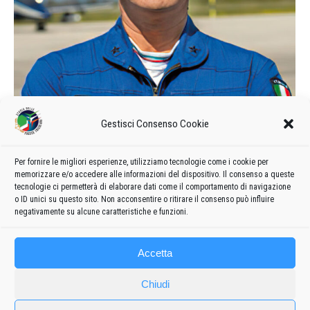
Gestisci Consenso Cookie
Per fornire le migliori esperienze, utilizziamo tecnologie come i cookie per
Adriano Zuliani
memorizzare e/o accedere alle informazioni del dispositivo. Il consenso a queste
tecnologie ci permetterà di elaborare dati come il comportamento di navigazione
Di
admin8235
14 Febbraio 2022
Lascia un commento
o ID unici su questo sito. Non acconsentire o ritirare il consenso può influire
negativamente su alcune caratteristiche e funzioni.
Accetta
Chiudi