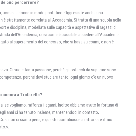
trade può percorrere?
i, uomini e donne in modo paritetico. Oggi esiste anche una
on è strettamente correlata all’Accademia. Si tratta di una scuola nella
ort e disciplina, modellata sulle capacità e aspettative di ragazzi di
la strada dell’Accademia, così come è possibile accedere all’Accademia
 legato al superamento del concorso, che si basa su esami, e non è
tenza. Ci vuole tanta passione, perché gli ostacoli da superare sono
. E competenza, perché devi studiare tanto, ogni giorno c’è un nuovo
ga ancora a Trofarello?
, se vogliamo, rafforza i legami. Inoltre abbiamo avuto la fortuna di
egli anni ci ha tenuto insieme, mantenendoci in contatto,
Così non ci siamo persi, e questo contribuisce a rafforzare il mio
ato.».