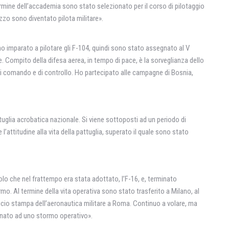
mine dell’accademia sono stato selezionato per il corso di pilotaggio
zzo sono diventato pilota militare».
ho imparato a pilotare gli F-104, quindi sono stato assegnato al V
re. Compito della difesa aerea, in tempo di pace, è la sorveglianza dello
i comando e di controllo. Ho partecipato alle campagne di Bosnia,
uglia acrobatica nazionale. Si viene sottoposti ad un periodo di
attitudine alla vita della pattuglia, superato il quale sono stato
lo che nel frattempo era stata adottato, l’F-16, e, terminato
. Al termine della vita operativa sono stato trasferito a Milano, al
o stampa dell’aeronautica militare a Roma. Continuo a volare, ma
egnato ad uno stormo operativo».