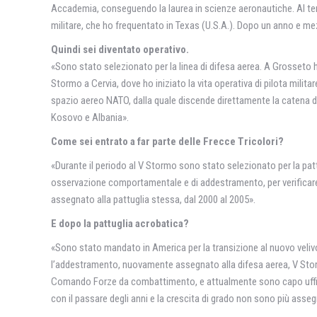
Accademia, conseguendo la laurea in scienze aeronautiche. Al ter
militare, che ho frequentato in Texas (U.S.A.). Dopo un anno e me
Quindi sei diventato operativo.
«Sono stato selezionato per la linea di difesa aerea. A Grosseto 
Stormo a Cervia, dove ho iniziato la vita operativa di pilota milita
spazio aereo NATO, dalla quale discende direttamente la catena d
Kosovo e Albania».
Come sei entrato a far parte delle Frecce Tricolori?
«Durante il periodo al V Stormo sono stato selezionato per la patt
osservazione comportamentale e di addestramento, per verificare l’
assegnato alla pattuglia stessa, dal 2000 al 2005».
E dopo la pattuglia acrobatica?
«Sono stato mandato in America per la transizione al nuovo velivo
l’addestramento, nuovamente assegnato alla difesa aerea, V Stormo
Comando Forze da combattimento, e attualmente sono capo uffici
con il passare degli anni e la crescita di grado non sono più ass