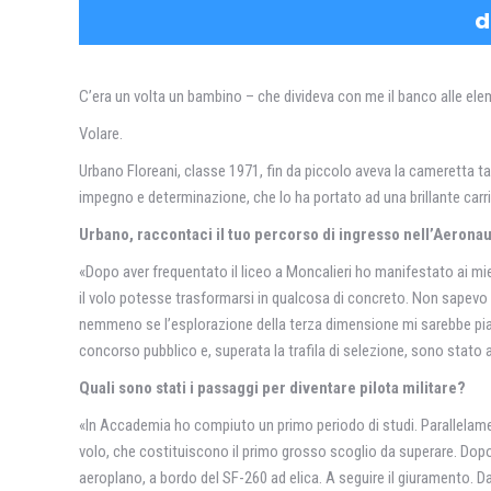
d
C’era un volta un bambino – che divideva con me il banco alle el
Volare.
Urbano Floreani, classe 1971, fin da piccolo aveva la cameretta t
impegno e determinazione, che lo ha portato ad una brillante carri
Urbano, raccontaci il tuo percorso di ingresso nell’Aeronau
«Dopo aver frequentato il liceo a Moncalieri ho manifestato ai miei
il volo potesse trasformarsi in qualcosa di concreto. Non sapevo 
nemmeno se l’esplorazione della terza dimensione mi sarebbe piaci
concorso pubblico e, superata la trafila di selezione, sono stat
Quali sono stati i passaggi per diventare pilota militare?
«In Accademia ho compiuto un primo periodo di studi. Parallelament
volo, che costituiscono il primo grosso scoglio da superare. Dopo
aeroplano, a bordo del SF-260 ad elica. A seguire il giuramento. Da a