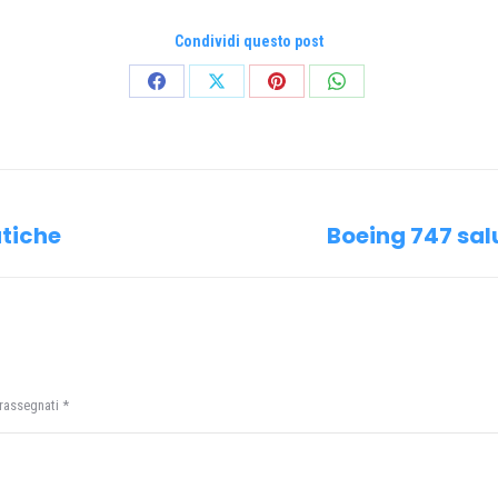
Condividi questo post
Condividi
Condividi
Condividi
Condividi
su
su
su
su
Facebook
X
Pinterest
WhatsApp
atiche
Boeing 747 salu
Prossimo
post:
trassegnati
*