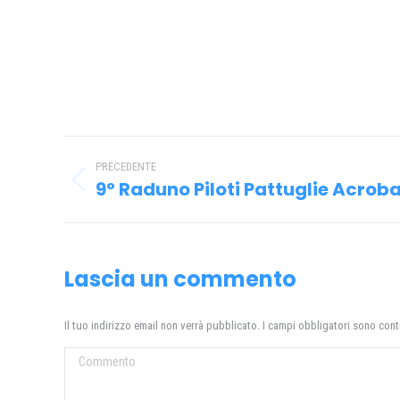
Naviga
PRECEDENTE
tra
9° Raduno Piloti Pattuglie Acrob
Post
i
precedente:
post
Lascia un commento
Il tuo indirizzo email non verrà pubblicato. I campi obbligatori sono con
Commento