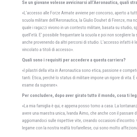
Se un giovane volesse avvicinarsi all’Aeronautica, quali s
«L’accesso alle Forze Armate avviene per concorso, aperto a tutt
scuola militare dell’Aeronautica, la Giulio Douhet di Firenze, ma n
quale i ragazzi vivono in un contesto militare, basata su studio, sp
quell’età. E’ possibile frequentare la scuola e poi non scegliere 
anche provenendo da altri percorsi di studio. L’accesso infatti è
vincolato a titoli di accesso».
Quali sono i requisiti per accedere a questa carriera?
«I pilastri della vita in Aeronautica sono etica, passione e compe
tanti. Etica, perché lo status di militare impone un rigore di vita
esame da superare».
Per concludere, dopo aver girato tutto il mondo, cosa ti le
«La mia famiglia è qui, e appena posso torno a casa. La lontananza
avere una maestra unica, Ivanda Aimo, che anche con il passare d
aggiornandoci sulle rispettive vite, creando occasioni d’incontro. 
legame con la nostra realtà trofarellese, cui sono molto affezion