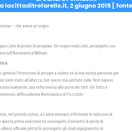
a lacittaditrofarello.it, 2 giugno 2015 [
font
ementari – che aveva un sogno.
appezzata di poster di aeroplani. Un sogno realizzato, perseguito con
era nell’Aeronautica Militare.
tica
 genitori l’intenzione di provare a vedere se la mia innata passione per
se sarei stato all’altezza, non avevo mai pilotato nulla. Non sapevo
uta realmente, una volta messa alla prova dei fatti. Ho fatto il
o ammesso all’Accademia Aeronautica di Pozzuoli».
e, nel periodo estivo, a Latina venivano effettuate le selezioni al
 questa prima selezione ho conseguito il brevetto di pilota di
llievo ufficiale pilota ho proseguito gli studi ingegneristici in