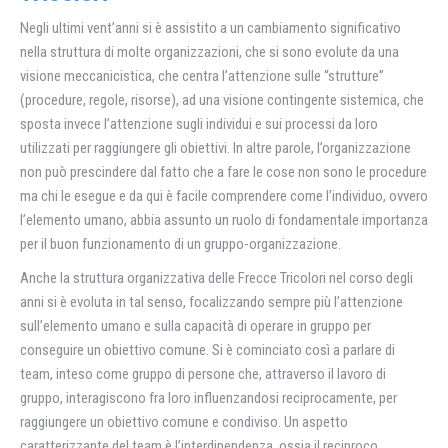
Negli ultimi vent’anni si è assistito a un cambiamento significativo
nella struttura di molte organizzazioni, che si sono evolute da una
visione meccanicistica, che centra l’attenzione sulle “strutture”
(procedure, regole, risorse), ad una visione contingente sistemica, che
sposta invece l’attenzione sugli individui e sui processi da loro
utilizzati per raggiungere gli obiettivi. In altre parole, l’organizzazione
non può prescindere dal fatto che a fare le cose non sono le procedure
ma chi le esegue e da qui è facile comprendere come l’individuo, ovvero
l’elemento umano, abbia assunto un ruolo di fondamentale importanza
per il buon funzionamento di un gruppo-organizzazione.
Anche la struttura organizzativa delle Frecce Tricolori nel corso degli
anni si è evoluta in tal senso, focalizzando sempre più l’attenzione
sull’elemento umano e sulla capacità di operare in gruppo per
conseguire un obiettivo comune. Si è cominciato così a parlare di
team, inteso come gruppo di persone che, attraverso il lavoro di
gruppo, interagiscono fra loro influenzandosi reciprocamente, per
raggiungere un obiettivo comune e condiviso. Un aspetto
caratterizzante del team è l’interdipendenza, ossia il reciproco