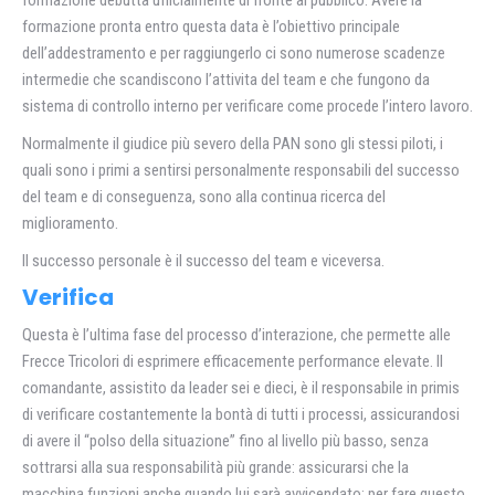
formazione debutta ufficialmente di fronte al pubblico. Avere la
formazione pronta entro questa data è l’obiettivo principale
dell’addestramento e per raggiungerlo ci sono numerose scadenze
intermedie che scandiscono l’attivita del team e che fungono da
sistema di controllo interno per verificare come procede l’intero lavoro.
Normalmente il giudice più severo della PAN sono gli stessi piloti, i
quali sono i primi a sentirsi personalmente responsabili del successo
del team e di conseguenza, sono alla continua ricerca del
miglioramento.
Il successo personale è il successo del team e viceversa.
Verifica
Questa è l’ultima fase del processo d’interazione, che permette alle
Frecce Tricolori di esprimere efficacemente performance elevate. Il
comandante, assistito da leader sei e dieci, è il responsabile in primis
di verificare costantemente la bontà di tutti i processi, assicurandosi
di avere il “polso della situazione” fino al livello più basso, senza
sottrarsi alla sua responsabilità più grande: assicurarsi che la
macchina funzioni anche quando lui sarà avvicendato; per fare questo,