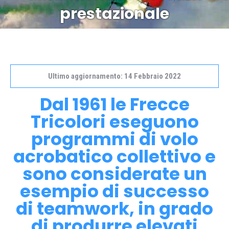
prestazionale
Ultimo aggiornamento: 14 Febbraio 2022
Dal 1961 le Frecce
Tricolori eseguono
programmi di volo
acrobatico collettivo e
sono considerate un
esempio di successo
di teamwork, in grado
di produrre elevati