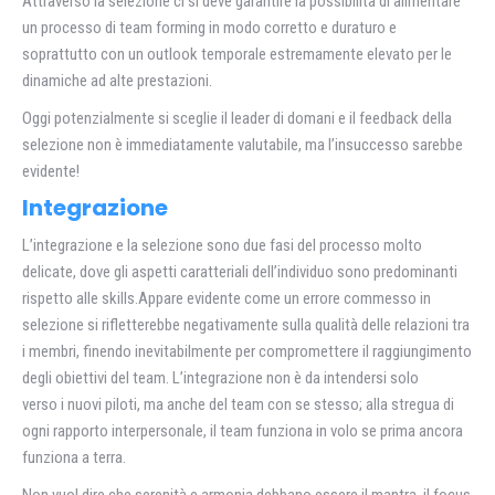
Attraverso la selezione ci si deve garantire la possibilità di alimentare
un processo di team forming in modo corretto e duraturo e
soprattutto con un outlook temporale estremamente elevato per le
dinamiche ad alte prestazioni.
Oggi potenzialmente si sceglie il leader di domani e il feedback della
selezione non è immediatamente valutabile, ma l’insuccesso sarebbe
evidente!
Integrazione
L’integrazione e la selezione sono due fasi del processo molto
delicate, dove gli aspetti caratteriali dell’individuo sono predominanti
rispetto alle skills.Appare evidente come un errore commesso in
selezione si rifletterebbe negativamente sulla qualità delle relazioni tra
i membri, finendo inevitabilmente per compromettere il raggiungimento
degli obiettivi del team. L’integrazione non è da intendersi solo
verso i nuovi piloti, ma anche del team con se stesso; alla stregua di
ogni rapporto interpersonale, il team funziona in volo se prima ancora
funziona a terra.
Non vuol dire che serenità e armonia debbano essere il mantra, il focus