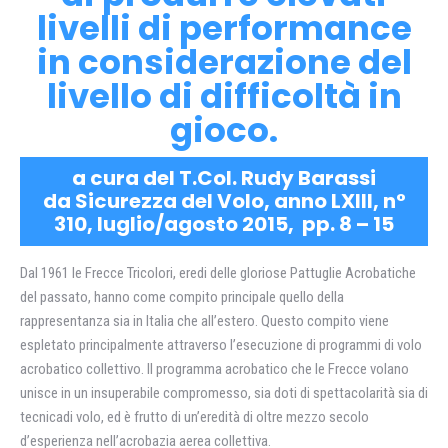
livelli di performance
in considerazione del
livello di difficoltà in
gioco.
a cura del T.Col. Rudy Barassi
da Sicurezza del Volo, anno LXIII, n°
310, luglio/agosto 2015, pp. 8 – 15
Dal 1961 le Frecce Tricolori, eredi delle gloriose Pattuglie Acrobatiche
del passato, hanno come compito principale quello della
rappresentanza sia in Italia che all’estero. Questo compito viene
espletato principalmente attraverso l’esecuzione di programmi di volo
acrobatico collettivo. Il programma acrobatico che le Frecce volano
unisce in un insuperabile compromesso, sia doti di spettacolarità sia di
tecnicadi volo, ed è frutto di un’eredità di oltre mezzo secolo
d’esperienza nell’acrobazia aerea collettiva.