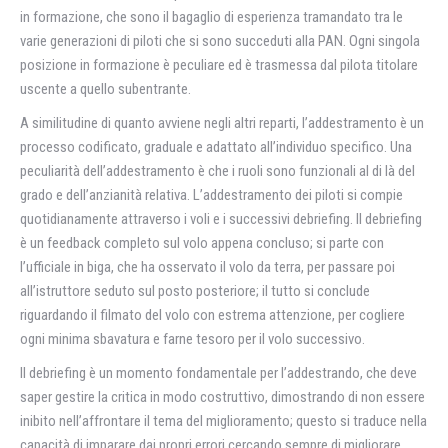
in formazione, che sono il bagaglio di esperienza tramandato tra le
varie generazioni di piloti che si sono succeduti alla PAN. Ogni singola
posizione in formazione è peculiare ed è trasmessa dal pilota titolare
uscente a quello subentrante.
A similitudine di quanto avviene negli altri reparti, l’addestramento è un
processo codificato, graduale e adattato all’individuo specifico. Una
peculiarità dell’addestramento è che i ruoli sono funzionali al di là del
grado e dell’anzianità relativa. L’addestramento dei piloti si compie
quotidianamente attraverso i voli e i successivi debriefing. Il debriefing
è un feedback completo sul volo appena concluso; si parte con
l’ufficiale in biga, che ha osservato il volo da terra, per passare poi
all’istruttore seduto sul posto posteriore; il tutto si conclude
riguardando il filmato del volo con estrema attenzione, per cogliere
ogni minima sbavatura e farne tesoro per il volo successivo.
Il debriefing è un momento fondamentale per l’addestrando, che deve
saper gestire la critica in modo costruttivo, dimostrando di non essere
inibito nell’affrontare il tema del miglioramento; questo si traduce nella
capacità di imparare dai propri errori cercando sempre di migliorare,