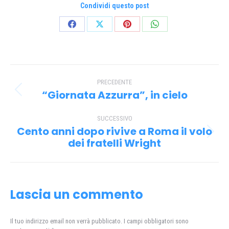
Condividi questo post
Condividi
Condividi
Condividi
Condividi
su
su
su
su
Facebook
X
Pinterest
WhatsApp
Naviga
PRECEDENTE
tra
“Giornata Azzurra”, in cielo
Post
i
precedente:
SUCCESSIVO
post
Cento anni dopo rivive a Roma il volo
Prossimo
dei fratelli Wright
post:
Lascia un commento
Il tuo indirizzo email non verrà pubblicato. I campi obbligatori sono