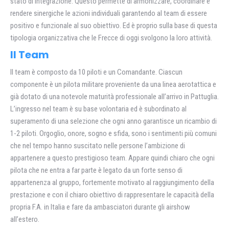
stato di integrazione. Questo permette di armonizzare, coordinare e
rendere sinergiche le azioni individuali garantendo al team di essere
positivo e funzionale al suo obiettivo. Ed è proprio sulla base di questa
tipologia organizzativa che le Frecce di oggi svolgono la loro attività.
Il Team
Il team è composto da 10 piloti e un Comandante. Ciascun
componente è un pilota militare proveniente da una linea aerotattica e
già dotato di una notevole maturità professionale all’arrivo in Pattuglia.
L’ingresso nel team è su base volontaria ed è subordinato al
superamento di una selezione che ogni anno garantisce un ricambio di
1-2 piloti. Orgoglio, onore, sogno e sfida, sono i sentimenti più comuni
che nel tempo hanno suscitato nelle persone l’ambizione di
appartenere a questo prestigioso team. Appare quindi chiaro che ogni
pilota che ne entra a far parte è legato da un forte senso di
appartenenza al gruppo, fortemente motivato al raggiungimento della
prestazione e con il chiaro obiettivo di rappresentare le capacità della
propria F.A. in Italia e fare da ambasciatori durante gli airshow
all’estero.