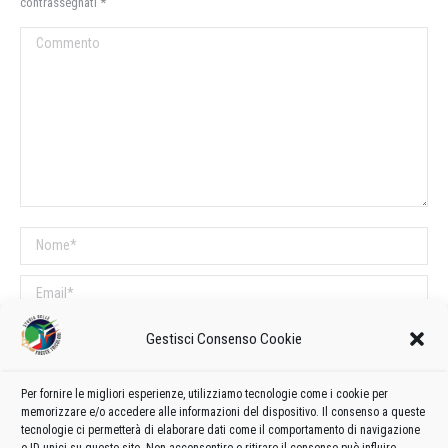
contrassegnati
*
Commento
Nome *
Email *
Sito web
Gestisci Consenso Cookie
Per fornire le migliori esperienze, utilizziamo tecnologie come i cookie per
COMMENTI SUL POST
memorizzare e/o accedere alle informazioni del dispositivo. Il consenso a queste
tecnologie ci permetterà di elaborare dati come il comportamento di navigazione
Questo sito utilizza Akismet per ridurre lo spam.
Scopri come vengono