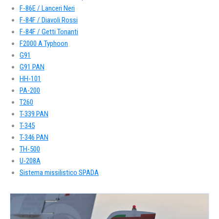
F-86E / Lanceri Neri
F-84F / Diavoli Rossi
F-84F / Getti Tonanti
F2000 A Typhoon
G91
G91 PAN
HH-101
PA-200
T260
T-339 PAN
T-345
T-346 PAN
TH-500
U-208A
Sistema missilistico SPADA