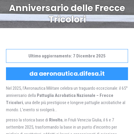
Tu sei qui:
Anniversario delle Frecce
Tricolori
Ultimo aggiornamento: 7 Dicembre 2025
da aeronautica.difesa.it
Nel 2025, l’Aeronautica Militare celebra un traguardo eccezionale: il 65°
anniversario della
Pattuglia Acrobatica Nazionale – Frecce
Tricolori
, una delle più prestigiose e longeve pattuglie acrobatiche al
mondo. L’evento si svolgerà…
presso la storica base di
Rivolto
, in Friuli Venezia Giulia, il 6 e 7
settembre 2025, trasformando la base in un punto d’incontro per