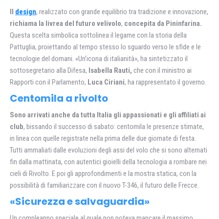
Il
design
, realizzato con grande equilibrio tra tradizione e innovazione,
richiama la livrea del futuro velivolo
,
concepita da Pininfarina.
Questa scelta simbolica sottolinea il legame con la storia della
Pattuglia, proiettando al tempo stesso lo sguardo verso le sfide e le
tecnologie del domani. «Un’icona di italianità», ha sintetizzato il
sottosegretario alla Difesa,
Isabella Rauti,
che con il ministro ai
Rapporti con il Parlamento,
Luca Ciriani
, ha rappresentato il governo.
Centomila a rivolto
Sono arrivati anche da tutta Italia gli appassionati e gli affiliati ai
club
, bissando il successo di sabato: centomila le presenze stimate,
in linea con quelle registrate nella prima delle due giornate di festa.
Tutti ammaliati dalle evoluzioni degli assi del volo che si sono alternati
fin dalla mattinata, con autentici gioielli della tecnologia a rombare nei
cieli di Rivolto. E poi gli approfondimenti e la mostra statica, con la
possibilità di familiarizzare con il nuovo T-346, il futuro delle Frecce.
«Sicurezza e salvaguardia»
Un compleanno speciale al quale non poteva mancare il massimo