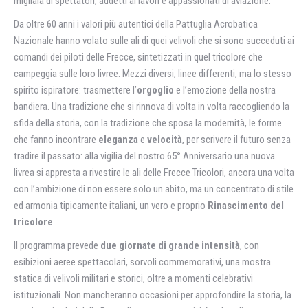
migliaia di spettatori, addetti ai lavori e appassionati di aviazione.
Da oltre 60 anni i valori più autentici della Pattuglia Acrobatica
Nazionale hanno volato sulle ali di quei velivoli che si sono succeduti ai
comandi dei piloti delle Frecce, sintetizzati in quel tricolore che
campeggia sulle loro livree. Mezzi diversi, linee differenti, ma lo stesso
spirito ispiratore: trasmettere l’
orgoglio
e l’emozione della nostra
bandiera. Una tradizione che si rinnova di volta in volta raccogliendo la
sfida della storia, con la tradizione che sposa la modernità, le forme
che fanno incontrare
eleganza
e
velocità
, per scrivere il futuro senza
tradire il passato: alla vigilia del nostro 65° Anniversario una nuova
livrea si appresta a rivestire le ali delle Frecce Tricolori, ancora una volta
con l’ambizione di non essere solo un abito, ma un concentrato di stile
ed armonia tipicamente italiani, un vero e proprio
Rinascimento del
tricolore
.
Il programma prevede
due giornate di grande intensità
, con
esibizioni aeree spettacolari, sorvoli commemorativi, una mostra
statica di velivoli militari e storici, oltre a momenti celebrativi
istituzionali. Non mancheranno occasioni per approfondire la storia, la