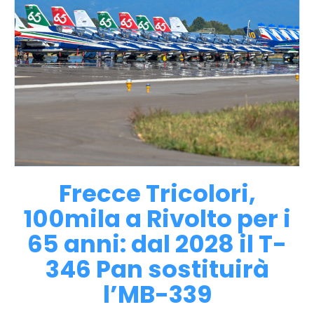
Frecce Tricolori,
100mila a Rivolto per i
65 anni: dal 2028 il T-
346 Pan sostituirà
l’MB-339