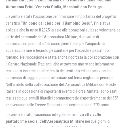
Parlamento, Sen. Luca Ciriani
e il
Presidente delle Regione
Autonoma Friuli Venezia Giulia, Massimiliano Fedriga.
L’evento è stata l’occasione per rimarcare l’importanza del progetto
benefico
“Un dono dal cielo per il Bambino Gesù”,
l’iniziativa
solidale che in tutto il 2025, grazie alle donazioni su base volontaria da
parte del personale dell’Aeronautica Militare, di privati e di
associazioni, permetterà di raccogliere fondi per l’acquisto di
apparecchiature e tecnologie sanitarie per l’ospedale pediatrico
romano. Nell’occasione è stata anche ricordata la collaborazione con
il Centro Nazionale Trapianti, che attraverso uno stand informativo
realizzato insieme ad altre realtà del territorio ed associazioni ha
permesso di raggiungere ed informare sul tema migliaia di persone.
Nell’ambito della collaborazione dell’Aeronautica Militare con Poste
Italiane in occasione di importanti eventi di Forza Armata, sono stati
realizzati due annulli filatelici commemorativi rispettivamente del 65°
anniversario delle Frecce Tricolori e del centenario del 2°Stormo.
L’evento è stato trasmesso integralmente in
diretta sulle
piattaforme social
dell’Aeronautica Militare
nei due giorni di