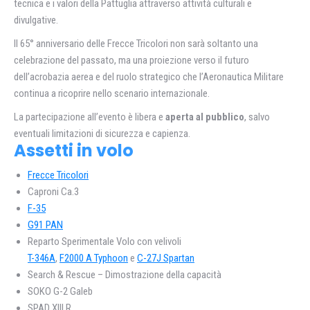
tecnica e i valori della Pattuglia attraverso attività culturali e
divulgative.
Il 65° anniversario delle Frecce Tricolori non sarà soltanto una
celebrazione del passato, ma una proiezione verso il futuro
dell’acrobazia aerea e del ruolo strategico che l’Aeronautica Militare
continua a ricoprire nello scenario internazionale.
La partecipazione all’evento è libera e
aperta al pubblico
, salvo
eventuali limitazioni di sicurezza e capienza.
Assetti in volo
Frecce Tricolori
Caproni Ca.3
F-35
G91 PAN
Reparto Sperimentale Volo con velivoli
T-346A
,
F2000 A Typhoon
e
C-27J Spartan
Search & Rescue – Dimostrazione della capacità
SOKO G-2 Galeb
SPAD XIII R