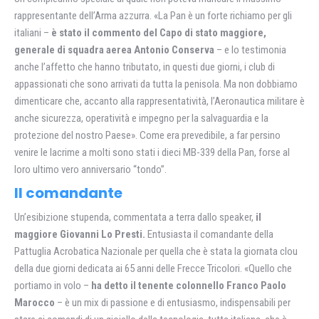
rappresentante dell’Arma azzurra. «La Pan è un forte richiamo per gli
italiani –
è stato il commento del Capo di stato maggiore,
generale di squadra aerea Antonio Conserva
– e lo testimonia
anche l’affetto che hanno tributato, in questi due giorni, i club di
appassionati che sono arrivati da tutta la penisola. Ma non dobbiamo
dimenticare che, accanto alla rappresentatività, l’Aeronautica militare è
anche sicurezza, operatività e impegno per la salvaguardia e la
protezione del nostro Paese». Come era prevedibile, a far persino
venire le lacrime a molti sono stati i dieci MB-339 della Pan, forse al
loro ultimo vero anniversario “tondo”.
Il comandante
Un’esibizione stupenda, commentata a terra dallo speaker,
il
maggiore Giovanni Lo Presti.
Entusiasta il comandante della
Pattuglia Acrobatica Nazionale per quella che è stata la giornata clou
della due giorni dedicata ai 65 anni delle Frecce Tricolori. «Quello che
portiamo in volo –
ha detto il tenente colonnello Franco Paolo
Marocco
– è un mix di passione e di entusiasmo, indispensabili per