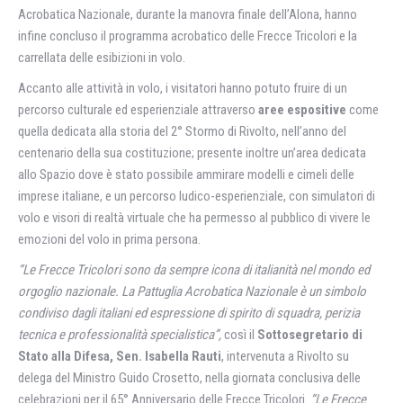
Acrobatica Nazionale, durante la manovra finale dell’Alona, hanno
infine concluso il programma acrobatico delle Frecce Tricolori e la
carrellata delle esibizioni in volo.
Accanto alle attività in volo, i visitatori hanno potuto fruire di un
percorso culturale ed esperienziale attraverso
aree espositive
come
quella dedicata alla storia del 2° Stormo di Rivolto, nell’anno del
centenario della sua costituzione; presente inoltre un’area dedicata
allo Spazio dove è stato possibile ammirare modelli e cimeli delle
imprese italiane, e un percorso ludico-esperienziale, con simulatori di
volo e visori di realtà virtuale che ha permesso al pubblico di vivere le
emozioni del volo in prima persona.
“Le Frecce Tricolori sono da sempre icona di italianità nel mondo ed
orgoglio nazionale. La Pattuglia Acrobatica Nazionale è un simbolo
condiviso dagli italiani ed espressione di spirito di squadra, perizia
tecnica e professionalità specialistica”,
così il
Sottosegretario di
Stato alla Difesa, Sen. Isabella Rauti
, intervenuta a Rivolto su
delega del Ministro Guido Crosetto, nella giornata conclusiva delle
celebrazioni per il 65° Anniversario delle Frecce Tricolori.
“Le Frecce