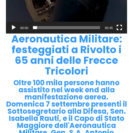
00:00
00:45
Aeronautica Militare:
festeggiati a Rivolto i
65 anni delle Frecce
Tricolori
Oltre 100 mila persone hanno
assistito nel week end alla
manifestazione aerea.
Domenica 7 settembre presenti il
Sottosegretario alla Difesa, Sen.
Isabella Rauti, e il Capo di Stato
Maggiore dell'Aeronautica
Militare, Gen. S.A. Antonio