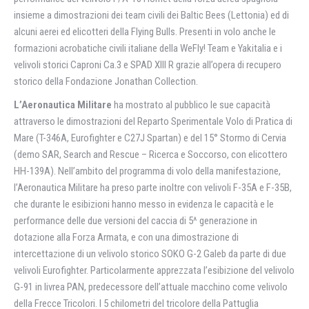
insieme a dimostrazioni dei team civili dei Baltic Bees (Lettonia) ed di
alcuni aerei ed elicotteri della Flying Bulls. Presenti in volo anche le
formazioni acrobatiche civili italiane della WeFly! Team e Yakitalia e i
velivoli storici Caproni Ca.3 e SPAD XIII R grazie all’opera di recupero
storico della Fondazione Jonathan Collection.
L’Aeronautica Militare
ha mostrato al pubblico le sue capacità
attraverso le dimostrazioni del Reparto Sperimentale Volo di Pratica di
Mare (T-346A, Eurofighter e C27J Spartan) e del 15° Stormo di Cervia
(demo SAR, Search and Rescue – Ricerca e Soccorso, con elicottero
HH-139A). Nell’ambito del programma di volo della manifestazione,
l’Aeronautica Militare ha preso parte inoltre con velivoli F-35A e F-35B,
che durante le esibizioni hanno messo in evidenza le capacità e le
performance delle due versioni del caccia di 5^ generazione in
dotazione alla Forza Armata, e con una dimostrazione di
intercettazione di un velivolo storico SOKO G-2 Galeb da parte di due
velivoli Eurofighter. Particolarmente apprezzata l’esibizione del velivolo
G-91 in livrea PAN, predecessore dell’attuale macchino come velivolo
della Frecce Tricolori. I 5 chilometri del tricolore della Pattuglia