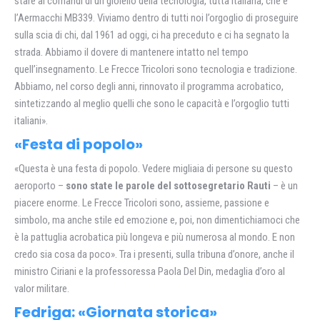
stare ai comandi di un gioiello della tecnologia, tutta italiana, che è
l’Aermacchi MB339. Viviamo dentro di tutti noi l’orgoglio di proseguire
sulla scia di chi, dal 1961 ad oggi, ci ha preceduto e ci ha segnato la
strada. Abbiamo il dovere di mantenere intatto nel tempo
quell’insegnamento. Le Frecce Tricolori sono tecnologia e tradizione.
Abbiamo, nel corso degli anni, rinnovato il programma acrobatico,
sintetizzando al meglio quelli che sono le capacità e l’orgoglio tutti
italiani».
«Festa di popolo»
«Questa è una festa di popolo. Vedere migliaia di persone su questo
aeroporto –
sono state le parole del sottosegretario Rauti
– è un
piacere enorme. Le Frecce Tricolori sono, assieme, passione e
simbolo, ma anche stile ed emozione e, poi, non dimentichiamoci che
è la pattuglia acrobatica più longeva e più numerosa al mondo. E non
credo sia cosa da poco». Tra i presenti, sulla tribuna d’onore, anche il
ministro Ciriani e la professoressa Paola Del Din, medaglia d’oro al
valor militare.
Fedriga: «Giornata storica»