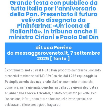
Grande festa con pubblico da
tutta Italia per l’anniversario
della Pan. Presentato il futuro
velivolo disegnato da
Pininfarina: «Un’icona di
italianità». In tribuna anche il
ministro Ciriani e Paola Del Din
di Luca Perrino
da messaggeroveneto.it, 7 settembre
2025 [
fonte
]
È confermato:
nel 2028 il T-346 Pan
, prodotto dall’italiana Leonardo,
prenderà il testimone dall’MB-339 Pan che
dal 1982 equipaggia la
Pattuglia acrobatica nazionale
. Sarà un momento storico che
domenica,
nella giornata conclusiva della due giorni dedicata ai
65 anni delle Frecce Tricolori,
è stato richiamato più volte. Per
l’occasione, infatti, sono state adottate delle livree speciali che
celebravano il loro prestigioso traguardo.