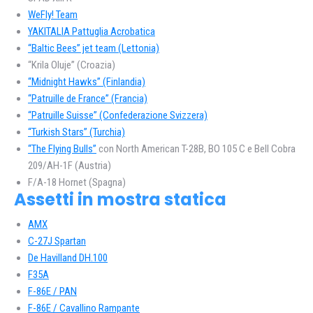
WeFly! Team
YAKITALIA Pattuglia Acrobatica
“Baltic Bees” jet team (Lettonia)
“Krila Oluje” (Croazia)
“Midnight Hawks” (Finlandia)
“Patruille de France” (Francia)
“Patruille Suisse” (Confederazione Svizzera)
“Turkish Stars” (Turchia)
“The Flying Bulls”
con North American T-28B, BO 105 C e Bell Cobra
209/AH-1F (Austria)
F/A-18 Hornet (Spagna)
Assetti in mostra statica
AMX
C-27J Spartan
De Havilland DH.100
F35A
F-86E / PAN
F-86E / Cavallino Rampante