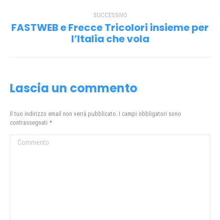
post
SUCCESSIVO
FASTWEB e Frecce Tricolori insieme per
Prossimo
l’Italia che vola
post:
Lascia un commento
Il tuo indirizzo email non verrà pubblicato. I campi obbligatori sono
contrassegnati
*
Commento