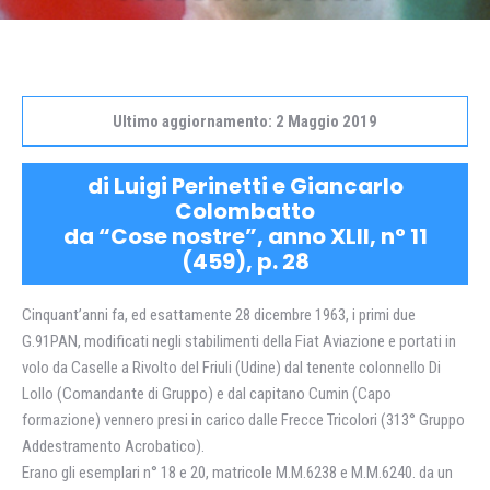
Ultimo aggiornamento: 2 Maggio 2019
di Luigi Perinetti e Giancarlo
Colombatto
da “Cose nostre”, anno XLII, n° 11
(459), p. 28
Cinquant’anni fa, ed esattamente 28 dicembre 1963, i primi due
G.91PAN, modificati negli stabilimenti della Fiat Aviazione e portati in
volo da Caselle a Rivolto del Friuli (Udine) dal tenente colonnello Di
Lollo (Comandante di Gruppo) e dal capitano Cumin (Capo
formazione) vennero presi in carico dalle Frecce Tricolori (313° Gruppo
Addestramento Acrobatico).
Erano gli esemplari n° 18 e 20, matricole M.M.6238 e M.M.6240. da un