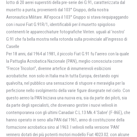
lotto di 20 aerei superstiti della pre-serie dei G.91, caratterizzata dal
musetto a punta, provenienti dal 103° Gruppo, della nostra
Aeronautica Militare. All’epoca il 103° Gruppo si stava riequipaggando
con i nuovi Fiat G.91R/1, identificabili per il musetto spigoloso
contenenti le apparecchiature fotografiche Vinten. uguali al ‘nostro’
G.91 che fa bella mostra nella rotonda sulla provinciale all’ingresso di
Caselle
Per 18 anni, dal 1964 al 1981, il piccolo Fiat G.91 fu l’aereo con la quale
la Pattuglia Acrobatica Nazionale (PAN), meglio conosciuta come
“Frecce Tricolori”, divenne artefice di innumerevoli esibizioni
acrobatiche. non solo in Italia ma In tutta Europa, destando ogni
qualvolta, nel pubblico una sensazione di stupore e meraviglia per la
perfezione nello svolgimento della varie figure disegnate nel cielo. Con
questo aereo la PAN Iniziava una nuova era, sia da parte dei piloti, sia
da parte degli specialisti, che dovevano gestire i nuovi velivoli in
contemporanea con gli ultimi Canadair C.L.13 Mk.4 ‘Sabre’ (F-86E), che
hanno operato in seno alla PAN dal 1961, anno di costituzione della
formazione acrobatica sino al 1963. I velivoli nella versione ‘PAN’
vennero dotati dei più potenti motori modello Fiat 4023.02. con alcune