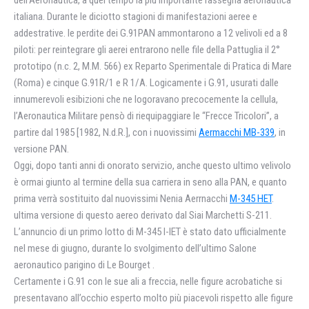
dell’Aeronautica, a quel tempo la più importante rassegna aeronautica
italiana. Durante le diciotto stagioni di manifestazioni aeree e
addestrative. le perdite dei G.91PAN ammontarono a 12 velivoli ed a 8
piloti: per reintegrare gli aerei entrarono nelle file della Pattuglia il 2°
prototipo (n.c. 2, M.M. 566) ex Reparto Sperimentale di Pratica di Mare
(Roma) e cinque G.91R/1 e R 1/A. Logicamente i G.91, usurati dalle
innumerevoli esibizioni che ne logoravano precocemente la cellula,
l’Aeronautica Militare pensò di riequipaggiare le “Frecce Tricolori”, a
partire dal 1985 [1982, N.d.R.], con i nuovissimi
Aermacchi MB-339
, in
versione PAN.
Oggi, dopo tanti anni di onorato servizio, anche questo ultimo velivolo
è ormai giunto al termine della sua carriera in seno alla PAN, e quanto
prima verrà sostituito dal nuovissimi Nenia Aerrnacchi
M-345 HET
.
ultima versione di questo aereo derivato dal Siai Marchetti S-211.
L’annuncio di un primo lotto di M-345 I-IET è stato dato ufficialmente
nel mese di giugno, durante lo svolgimento dell’ultimo Salone
aeronautico parigino di Le Bourget .
Certamente i G.91 con le sue ali a freccia, nelle figure acrobatiche si
presentavano all’occhio esperto molto più piacevoli rispetto alle figure