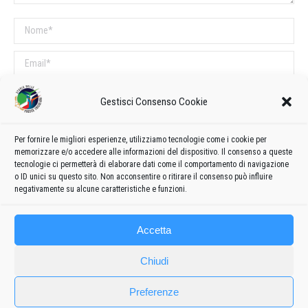
Nome *
Email *
Sito web
Gestisci Consenso Cookie
COMMENTI SUL POST
Per fornire le migliori esperienze, utilizziamo tecnologie come i cookie per
memorizzare e/o accedere alle informazioni del dispositivo. Il consenso a queste
Questo sito utilizza Akismet per ridurre lo spam.
Scopri come vengono
tecnologie ci permetterà di elaborare dati come il comportamento di navigazione
o ID unici su questo sito. Non acconsentire o ritirare il consenso può influire
elaborati i dati derivati dai commenti
.
negativamente su alcune caratteristiche e funzioni.
Accetta
Chiudi
Preferenze