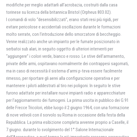
modifiche per meglio adattarli all’acrobazia, costruiti dalla casa
torinese su licenza della britannica Bristol (Orpheus 803.02).
I comandi di volo “desensibilizzati”, erano stati resi più rigidi, per
evitare pericolose e accidentali oscillazioni durante le formazioni
molto serrate, con l’introduzione dello smorzatore di beccheggio.
Venne realizzato anche un impianto per le fumate posizionato in
serbatoi sub alari, in seguito oggetto di ulteriori interventi per
“aggiungere” i colori verde, bianco e rosso. Le stive dell’armarnento,
private delle armi, ospitavano normalmente dei contrappesi sagomati,
ma in caso di necessità il sistema d’armi p-teva essere facilmente
rimesso, per riportare gli aerei alla configurazione operativa e per
mantenere i piloti addestrati al tiro nei poligoni. In seguito le stive
furono adattate per installare nuovi impianti radio e apparecchiature
per l’aggiornamento dei fumogeni. La prima uscita in pubblico dei G.91
delle Frecce Tricolori, ebbe luogo il 2 giugno 1964, con una formazione
di nove velivoli con il sorvolo su Roma in occasione della festa della
Repubblica. La prima esibizione completa avvenne proprio a Caselle, il
7 giugno. durante lo svolgimento del 1° Salone Internazionale