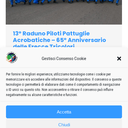
13° Raduno Piloti Pattuglie
Acrobatiche – 65° Anniversario
delle Frecce Tricolori
2025
Di
admin8235
15 Settembre 2025
Lascia un commento
Gestisci Consenso Cookie
Il capo formazione delle Frecce Tricolori è il maggiore Pierlugi
Raspa che è nato a Messina ed è cresciuto a Roccalumera
Per fornire le migliori esperienze, utilizziamo tecnologie come i cookie per
prima di intraprendere la carriera che lo ha portato a bordo di
memorizzare e/o accedere alle informazioni del dispositivo. Il consenso a queste
questi jet
tecnologie ci permetterà di elaborare dati come il comportamento di navigazione
o ID unici su questo sito. Non acconsentire o ritirare il consenso può influire
negativamente su alcune caratteristiche e funzioni.
Accetta
Chiudi