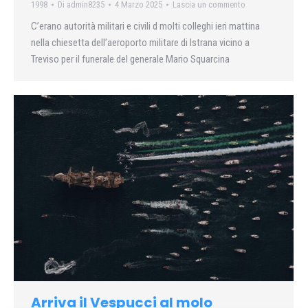
1998
Di
admin8235
4 Marzo 2025
Lascia un commento
C’erano autorità militari e civili d molti colleghi ieri mattina
nella chiesetta dell’aeroporto militare di Istrana vicino a
Treviso per il funerale del generale Mario Squarcina
Arriva il Vespucci al molo