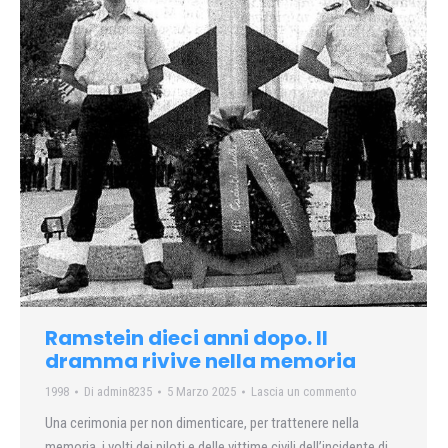
Ramstein dieci anni dopo. Il
dramma rivive nella memoria
1998
Di
admin8235
5 Marzo 2025
Lascia un commento
Una cerimonia per non dimenticare, per trattenere nella
memoria, i volti dei piloti e delle vittime civili dell’incidente di