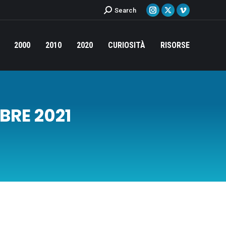
Cerca:
Search
Instagram
X
Vimeo
page
page
page
opens
opens
opens
2000
2010
2020
CURIOSITÀ
RISORSE
in
in
in
new
new
new
window
window
window
BRE 2021