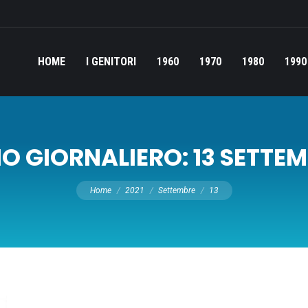
HOME
I GENITORI
1960
1970
1980
1990
O GIORNALIERO:
13 SETTEM
Tu sei qui:
Home
2021
Settembre
13