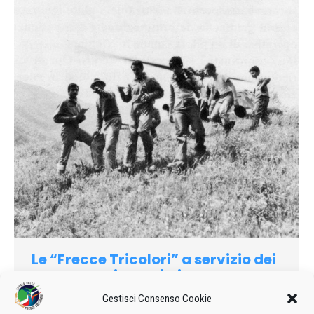
Le “Frecce Tricolori” a servizio dei
terremotati del Friuli
1976
Di
admin8235
5 Maggio 2021
Lascia un commento
Gestisci Consenso Cookie