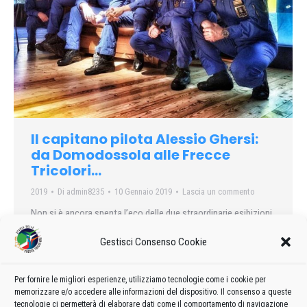
Il capitano pilota Alessio Ghersi:
da Domodossola alle Frecce
Tricolori…
2019
Di
admin8235
10 Gennaio 2019
Lascia un commento
Non si è ancora spenta l’eco delle due straordinarie esibizioni
delle Frecce Tricolori nel nostro territorio lo scorso anno: a
Gestisci Consenso Cookie
Verbania, in una domenica piovosa ma partecipata e ad Arona
in un caldo week end di luglio con un pubblico incredibile ed
arriva ora una nuova bella notizia per tutti gli appassionati
Per fornire le migliori esperienze, utilizziamo tecnologie come i cookie per
memorizzare e/o accedere alle informazioni del dispositivo. Il consenso a queste
della Pattuglia Acrobatica Nazionale dell’Aeronautica
tecnologie ci permetterà di elaborare dati come il comportamento di navigazione