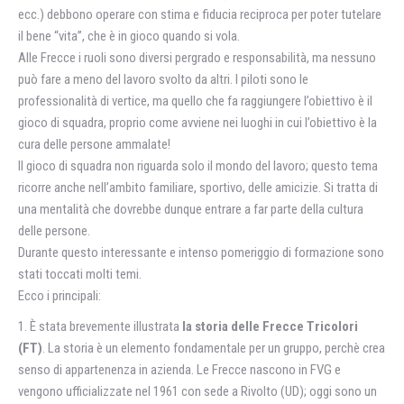
ecc.) debbono operare con stima e fiducia reciproca per poter tutelare
il bene “vita”, che è in gioco quando si vola.
Alle Frecce i ruoli sono diversi pergrado e responsabilità, ma nessuno
può fare a meno del lavoro svolto da altri. I piloti sono le
professionalità di vertice, ma quello che fa raggiungere l’obiettivo è il
gioco di squadra, proprio come avviene nei luoghi in cui l’obiettivo è la
cura delle persone ammalate!
Il gioco di squadra non riguarda solo il mondo del lavoro; questo tema
ricorre anche nell’ambito familiare, sportivo, delle amicizie. Si tratta di
una mentalità che dovrebbe dunque entrare a far parte della cultura
delle persone.
Durante questo interessante e intenso pomeriggio di formazione sono
stati toccati molti temi.
Ecco i principali:
1. È stata brevemente illustrata
la storia delle Frecce Tricolori
(FT)
. La storia è un elemento fondamentale per un gruppo, perchè crea
senso di appartenenza in azienda. Le Frecce nascono in FVG e
vengono ufficializzate nel 1961 con sede a Rivolto (UD); oggi sono un