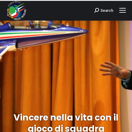
Search
Cerca:
Vincere nella vita con il
Tu sei qui:
gioco di squadra