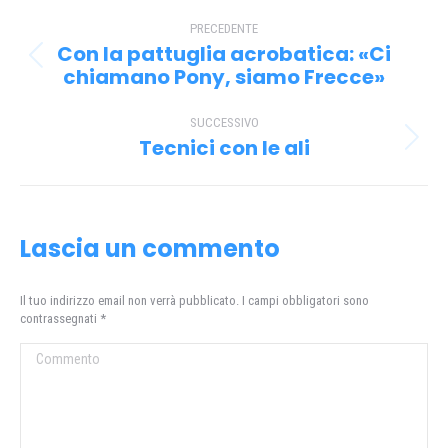
Naviga
PRECEDENTE
tra
Con la pattuglia acrobatica: «Ci
Post
i
chiamano Pony, siamo Frecce»
precedente:
post
SUCCESSIVO
Tecnici con le ali
Prossimo
post:
Lascia un commento
Il tuo indirizzo email non verrà pubblicato. I campi obbligatori sono
contrassegnati
*
Commento