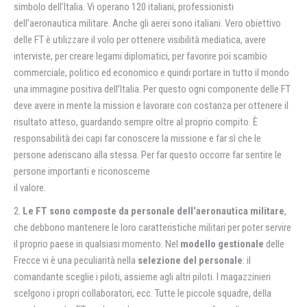
simbolo dell’Italia. Vi operano 120 italiani, professionisti
dell’aeronautica militare. Anche gli aerei sono italiani. Vero obiettivo
delle FT è utilizzare il volo per ottenere visibilità mediatica, avere
interviste, per creare legami diplomatici, per favorire poi scambio
commerciale, politico ed economico e quindi portare in tutto il mondo
una immagine positiva dell’Italia. Per questo ogni componente delle FT
deve avere in mente la mission e lavorare con costanza per ottenere il
risultato atteso, guardando sempre oltre al proprio compito. È
responsabilità dei capi far conoscere la missione e far sì che le
persone aderiscano alla stessa. Per far questo occorre far sentire le
persone importanti e riconoscerne
il valore.
2.
Le FT sono composte da personale dell’aeronautica militare
,
che debbono mantenere le loro caratteristiche militari per poter servire
il proprio paese in qualsiasi momento. Nel
modello gestionale
delle
Frecce vi è una peculiarità nella
selezione del personale
: il
comandante sceglie i piloti, assieme agli altri piloti. I magazzinieri
scelgono i propri collaboratori, ecc. Tutte le piccole squadre, della