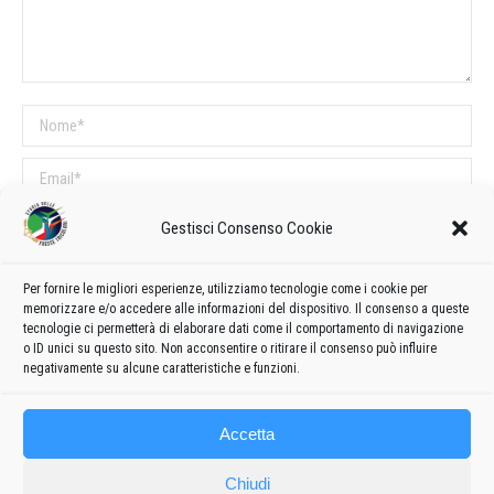
Nome *
Email *
Sito web
Gestisci Consenso Cookie
Per fornire le migliori esperienze, utilizziamo tecnologie come i cookie per
COMMENTI SUL POST
memorizzare e/o accedere alle informazioni del dispositivo. Il consenso a queste
tecnologie ci permetterà di elaborare dati come il comportamento di navigazione
Questo sito utilizza Akismet per ridurre lo spam.
Scopri come vengono
o ID unici su questo sito. Non acconsentire o ritirare il consenso può influire
elaborati i dati derivati dai commenti
.
negativamente su alcune caratteristiche e funzioni.
Accetta
Chiudi