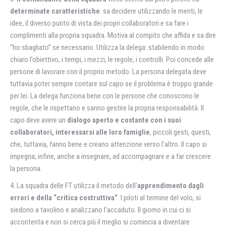
determinate caratteristiche
: sa decidere utilizzando le menti, le
idee, il diverso punto di vista dei propri collaboratori e sa fare i
complimenti alla propria squadra. Motiva al compito che affida e sa dire
“ho sbagliato” se necessario. Utilizza la delega: stabilendo in modo
chiaro l’obiettivo, i tempi, i mezzi, le regole, i controlli. Poi concede alle
persone di lavorare con il proprio metodo. La persona delegata deve
tuttavia poter sempre contare sul capo se il problema è troppo grande
per lei. La delega funziona bene con le persone che conoscono le
regole, che le rispettano e sanno gestire la propria responsabilità. Il
capo deve avere un
dialogo aperto e costante con i suoi
collaboratori, interessarsi alle loro famiglie
, piccoli gesti, questi,
che, tuttavia, fanno bene e creano attenzione verso l’altro. Il capo si
impegna, infine, anche a insegnare, ad accompagnare e a far crescere
la persona.
4. La squadra delle FT utilizza il metodo dell’
apprendimento dagli
errori e della “critica costruttiva”
. I piloti al termine del volo, si
siedono a tavolino e analizzano l’accaduto. Il giorno in cui ci si
accontenta e non si cerca più il meglio si comincia a diventare