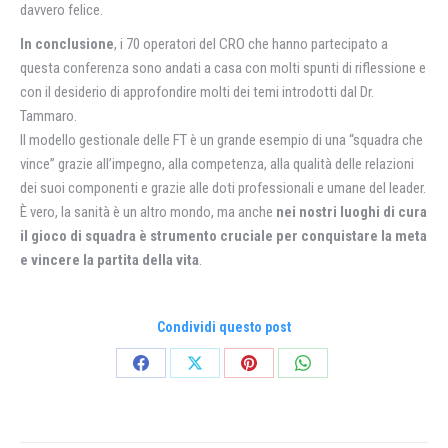
davvero felice.
In conclusione
, i 70 operatori del CRO che hanno partecipato a
questa conferenza sono andati a casa con molti spunti di riflessione e
con il desiderio di approfondire molti dei temi introdotti dal Dr.
Tammaro.
Il modello gestionale delle FT è un grande esempio di una “squadra che
vince” grazie all’impegno, alla competenza, alla qualità delle relazioni
dei suoi componenti e grazie alle doti professionali e umane del leader.
È vero, la sanità è un altro mondo, ma anche
nei nostri luoghi di cura
il gioco di squadra è strumento cruciale per conquistare la meta
e vincere la partita della vita
.
Condividi questo post
Condividi
Condividi
Condividi
Condividi
su
su
su
su
Facebook
X
Pinterest
WhatsApp