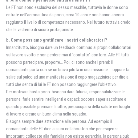
a. Alle donne è permesso entrare nelle FT?
Le FT non sono esclusiva del sesso maschile, tuttavia le donne sono
entrate nell’aeronautica da poco, circa 10 anni e non hanno ancora
raggiunto il livello di competenza necessario. Nel futuro tuttavia credo
che le vedremo di sicuro protagoniste.
b. Come possiamo gratificare i nostri collaboratori?
Innanzitutto, bisogna dare un feedback continuo ai propri collaboratori
sul lavoro svolto e non perdere mai il “contatto” con loro. Alle FT tutti
possono partecipare, proporre… Poi, ci sono anche i premi: il
comandante porta con sé un bravo pilota in una missione … oppure fa
salire sul palco ad una manifestazione il capo magazziniere per dire a
tutti che senza di lui le FT non possono raggiungere l’obiettivo.
Per motivare basta poco: bisogna dare fiducia, responsabilizzare le
persone, farle sentire intelligenti e capaci; occorre saper ascoltare e
quando possibile premiare. Inoltre, preoccuparsi della salute nei luoghi
di lavoro e creare un buon clima nella squadra.
Bisogna sempre dare attenzione alla persona. Ad esempio il
comandante delle FT dice ai suoi collaboratori che per esigenze
importanti collegate alla famiglia non esiste gerarchia, la persona può