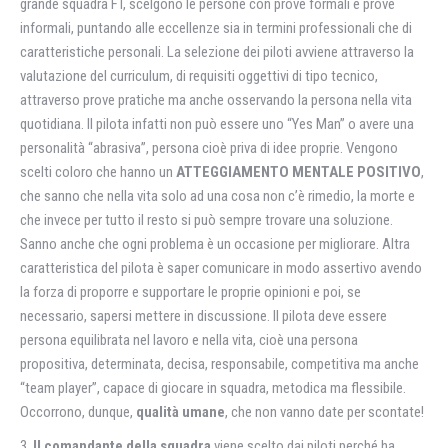
grande squadra FT, scelgono le persone con prove formali e prove
informali, puntando alle eccellenze sia in termini professionali che di
caratteristiche personali. La selezione dei piloti avviene attraverso la
valutazione del curriculum, di requisiti oggettivi di tipo tecnico,
attraverso prove pratiche ma anche osservando la persona nella vita
quotidiana. Il pilota infatti non può essere uno “Yes Man” o avere una
personalità “abrasiva”, persona cioè priva di idee proprie. Vengono
scelti coloro che hanno un
ATTEGGIAMENTO MENTALE POSITIVO
,
che sanno che nella vita solo ad una cosa non c’è rimedio, la morte e
che invece per tutto il resto si può sempre trovare una soluzione.
Sanno anche che ogni problema è un occasione per migliorare. Altra
caratteristica del pilota è saper comunicare in modo assertivo avendo
la forza di proporre e supportare le proprie opinioni e poi, se
necessario, sapersi mettere in discussione. Il pilota deve essere
persona equilibrata nel lavoro e nella vita, cioè una persona
propositiva, determinata, decisa, responsabile, competitiva ma anche
“team player”, capace di giocare in squadra, metodica ma flessibile.
Occorrono, dunque,
qualità umane
, che non vanno date per scontate!
3.
Il comandante della squadra
viene scelto dai piloti perché ha