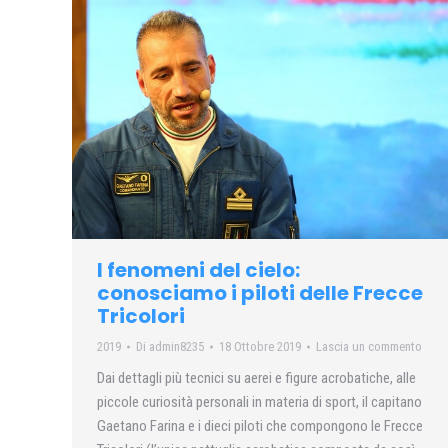
I fenomeni del cielo:
conosciamo i piloti delle Frecce
Tricolori
2019
Di
admin8235
18 Ottobre 2019
Lascia un commento
Dai dettagli più tecnici su aerei e figure acrobatiche, alle
piccole curiosità personali in materia di sport, il capitano
Gaetano Farina e i dieci piloti che compongono le Frecce