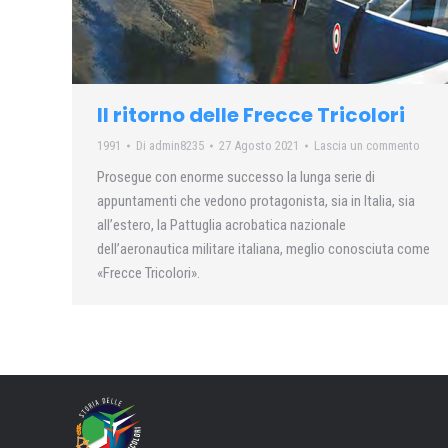
Il ritorno delle Frecce Tricolori
1991
Di
admin8235
27 Agosto 2021
Lascia un commento
Prosegue con enorme successo la lunga serie di
appuntamenti che vedono protagonista, sia in Italia, sia
all’estero, la Pattuglia acrobatica nazionale
dell’aeronautica militare italiana, meglio conosciuta come
«Frecce Tricolori».