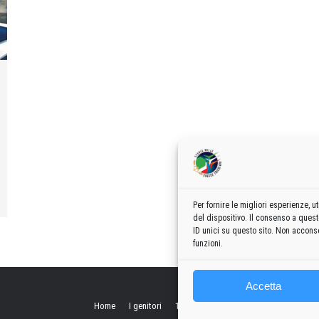
Per fornire le migliori esperienze,
del dispositivo. Il consenso a ques
ID unici su questo sito. Non acconse
funzioni.
Accetta
Home
I genitori
1960
1970
1980
1990
2000