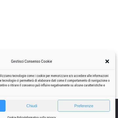
Gestisci Consenso Cookie
 utilizziamo tecnologie come i cookie per memorizzare e/o accedere alle informazioni
te tecnologie ci permetterà di elaborare dati come il comportamento di navigazione o
ntire o ritirare il consenso può influire negativamente su alcune caratteristiche e
Chiudi
Preferenze
2010
2020
Curiosità
Risorse
Privacy policy
-
Cookie policy
Cookie Policy
Informativa sulla privacy