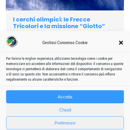
I cerchi olimpici: le Frecce
Tricolori e la missione “Giotto”
2006
Di
admin8235
20 Marzo 2019
2 commenti
Gestisci Consenso Cookie
Ormai sono passati molti mesi, le olimpiadi invernali sono un
bel ricordo specialmente per chi ha potuto viverle
direttamente seguendo gli atleti sui campi di gara. Momenti
Per fornire le migliori esperienze, utilizziamo tecnologie come i cookie per
memorizzare e/o accedere alle informazioni del dispositivo. Il consenso a queste
con il fiato sospeso e delusioni, gioia e lacrime hanno
tecnologie ci permetterà di elaborare dati come il comportamento di navigazione
caratterizzato Torino 2006.
o ID unici su questo sito. Non acconsentire o ritirare il consenso può influire
negativamente su alcune caratteristiche e funzioni.
Accetta
Chiudi
Preferenze