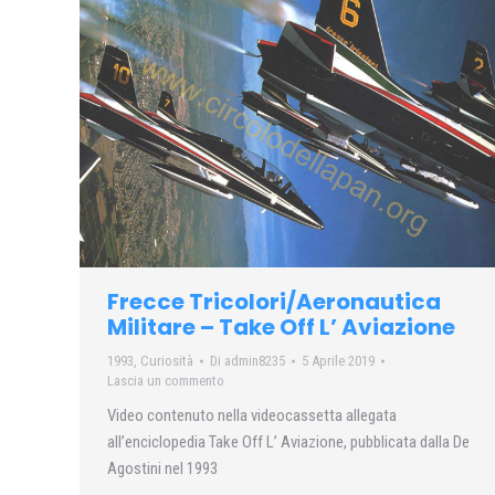
Frecce Tricolori/Aeronautica
Militare – Take Off L’ Aviazione
1993
,
Curiosità
Di
admin8235
5 Aprile 2019
Lascia un commento
Video contenuto nella videocassetta allegata
all’enciclopedia Take Off L’ Aviazione, pubblicata dalla De
Agostini nel 1993