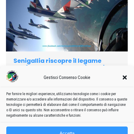
Senigallia riscopre il legame
storico con le Frecce Tricolori
2012
Di
admin8235
26 Aprile 2019
Lascia un commento
Gestisci Consenso Cookie
Tutto comincia quel lunedì dopo la dolorosa tragedia che
coinvolse tre dei nostri migliori Piloti e decine di spettatori
Per fornire le migliori esperienze, utilizziamo tecnologie come i cookie per
memorizzare e/o accedere alle informazioni del dispositivo. Il consenso a queste
che erano andati in aeroporto per divertirsi ed emozionarsi
tecnologie ci permetterà di elaborare dati come il comportamento di navigazione
alle acrobazie dei numerosi piloti partecipanti.
o ID unici su questo sito. Non acconsentire o ritirare il consenso può influire
negativamente su alcune caratteristiche e funzioni.
Accetta