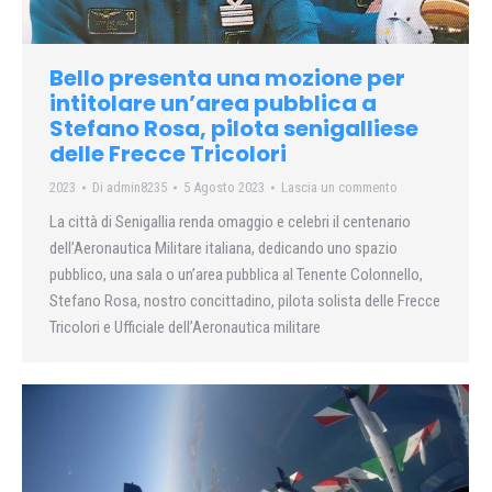
Bello presenta una mozione per
intitolare un’area pubblica a
Stefano Rosa, pilota senigalliese
delle Frecce Tricolori
2023
Di
admin8235
5 Agosto 2023
Lascia un commento
La città di Senigallia renda omaggio e celebri il centenario
dell’Aeronautica Militare italiana, dedicando uno spazio
pubblico, una sala o un’area pubblica al Tenente Colonnello,
Stefano Rosa, nostro concittadino, pilota solista delle Frecce
Tricolori e Ufficiale dell’Aeronautica militare