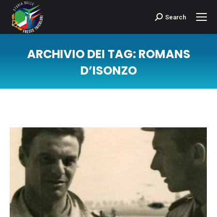
Search
Cerca:
ARCHIVIO DEI TAG:
ROMANS
D’ISONZO
Tu sei qui: