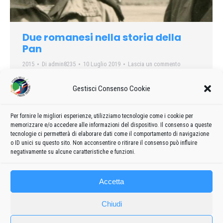
Due romanesi nella storia della
Pan
2015
Di
admin8235
10 Luglio 2019
Lascia un commento
Le celebrazioni di questi giorni, per il 55.mo anniversario della
Gestisci Consenso Cookie
nascita delle Frecce Tricolori, hanno rinvigorito l’orgoglio della
comunità di Romans d’Isonzo, che si sente particolarmente
legata e partecipe della nascita della Pattuglia acrobatica
Per fornire le migliori esperienze, utilizziamo tecnologie come i cookie per
memorizzare e/o accedere alle informazioni del dispositivo. Il consenso a queste
nazionale, con le sue eccelse imprese, compiute in tutto il
tecnologie ci permetterà di elaborare dati come il comportamento di navigazione
mondo.
o ID unici su questo sito. Non acconsentire o ritirare il consenso può influire
negativamente su alcune caratteristiche e funzioni.
Accetta
Chiudi