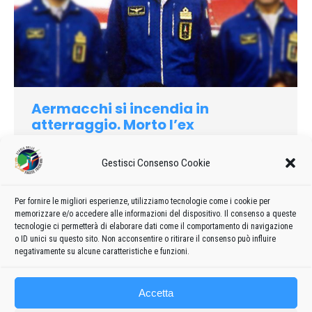
Aermacchi si incendia in
atterraggio. Morto l’ex
Comandante delle «Frecce»
Gestisci Consenso Cookie
1992
Di
admin8235
11 Novembre 2019
Lascia un commento
Un aereo militare «Aermacchi», modello MB 326 da
addestramento, è precipitato incendiandosi mentre era in
Per fornire le migliori esperienze, utilizziamo tecnologie come i cookie per
memorizzare e/o accedere alle informazioni del dispositivo. Il consenso a queste
fase di atterraggio all’aeroporto militare di Pratica di Mare
tecnologie ci permetterà di elaborare dati come il comportamento di navigazione
vicino a Roma.
o ID unici su questo sito. Non acconsentire o ritirare il consenso può influire
negativamente su alcune caratteristiche e funzioni.
Accetta